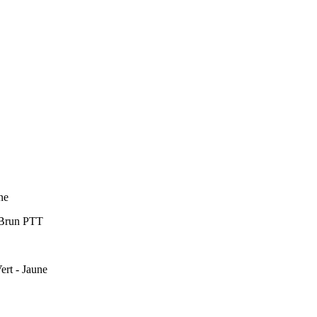
ne
V Brun PTT
ert - Jaune