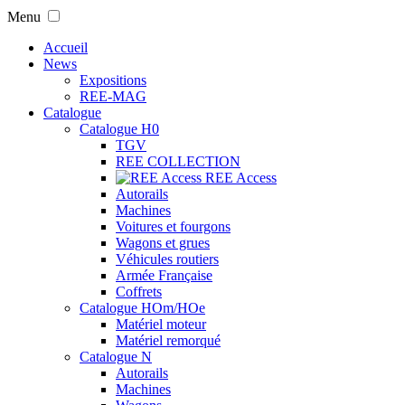
Menu
Accueil
News
Expositions
REE-MAG
Catalogue
Catalogue H0
TGV
REE COLLECTION
REE Access
Autorails
Machines
Voitures et fourgons
Wagons et grues
Véhicules routiers
Armée Française
Coffrets
Catalogue HOm/HOe
Matériel moteur
Matériel remorqué
Catalogue N
Autorails
Machines