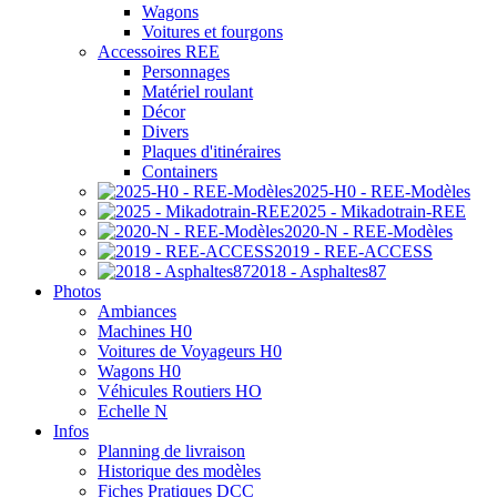
Wagons
Voitures et fourgons
Accessoires REE
Personnages
Matériel roulant
Décor
Divers
Plaques d'itinéraires
Containers
2025-H0 - REE-Modèles
2025 - Mikadotrain-REE
2020-N - REE-Modèles
2019 - REE-ACCESS
2018 - Asphaltes87
Photos
Ambiances
Machines H0
Voitures de Voyageurs H0
Wagons H0
Véhicules Routiers HO
Echelle N
Infos
Planning de livraison
Historique des modèles
Fiches Pratiques DCC