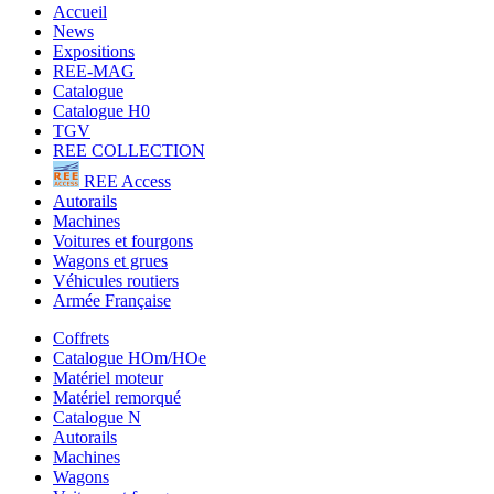
Accueil
News
Expositions
REE-MAG
Catalogue
Catalogue H0
TGV
REE COLLECTION
REE Access
Autorails
Machines
Voitures et fourgons
Wagons et grues
Véhicules routiers
Armée Française
Coffrets
Catalogue HOm/HOe
Matériel moteur
Matériel remorqué
Catalogue N
Autorails
Machines
Wagons