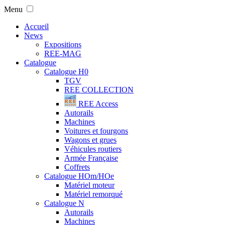
Menu
Accueil
News
Expositions
REE-MAG
Catalogue
Catalogue H0
TGV
REE COLLECTION
REE Access
Autorails
Machines
Voitures et fourgons
Wagons et grues
Véhicules routiers
Armée Française
Coffrets
Catalogue HOm/HOe
Matériel moteur
Matériel remorqué
Catalogue N
Autorails
Machines