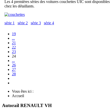
Les 4 premières séries des voitures couchettes UIC sont disponibles
chez les détaillants.
série 1
série 2
série 3
série 4
19
...
21
22
23
24
...
26
27
28
Vous êtes ici :
Accueil
Autorail RENAULT VH