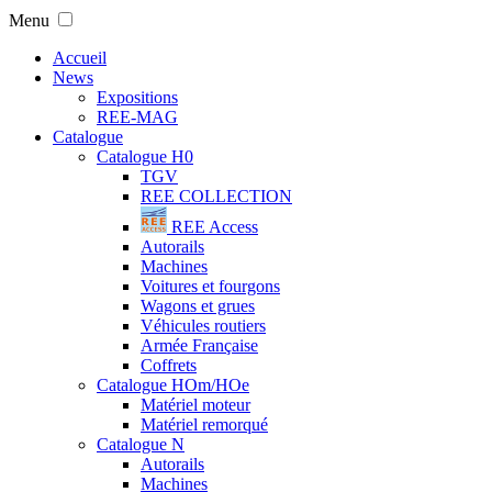
Menu
Accueil
News
Expositions
REE-MAG
Catalogue
Catalogue H0
TGV
REE COLLECTION
REE Access
Autorails
Machines
Voitures et fourgons
Wagons et grues
Véhicules routiers
Armée Française
Coffrets
Catalogue HOm/HOe
Matériel moteur
Matériel remorqué
Catalogue N
Autorails
Machines