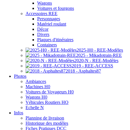
Wagons
Voitures et fourgons
Accessoires REE
Personnages
Matériel roulant
Décor
Divers
Plaques d'itinéraires
Containers
2025-H0 - REE-Modèles
2025 - Mikadotrain-REE
2020-N - REE-Modèles
2019 - REE-ACCESS
2018 - Asphaltes87
Photos
Ambiances
Machines H0
Voitures de Voyageurs H0
Wagons H0
Véhicules Routiers HO
Echelle N
Infos
Planning de livraison
Historique des modèles
Fiches Pratiques DCC