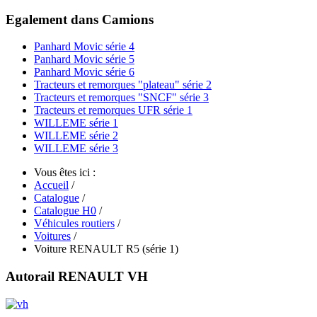
Egalement dans Camions
Panhard Movic série 4
Panhard Movic série 5
Panhard Movic série 6
Tracteurs et remorques "plateau" série 2
Tracteurs et remorques "SNCF" série 3
Tracteurs et remorques UFR série 1
WILLEME série 1
WILLEME série 2
WILLEME série 3
Vous êtes ici :
Accueil
/
Catalogue
/
Catalogue H0
/
Véhicules routiers
/
Voitures
/
Voiture RENAULT R5 (série 1)
Autorail RENAULT VH