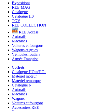
Expositions
REE-MAG
Catalogue
Catalogue H0
TGV
REE COLLECTION
REE Access
Autorails
Machines
Voitures et fourgons
Wagons et grues
Véhicules routiers
Armée Française
Coffrets
Catalogue HOm/HOe
Matériel moteur
Matériel remorqué
Catalogue N
Autorails
Machines
Wagons
Voitures et fourgons
Accessoires REE