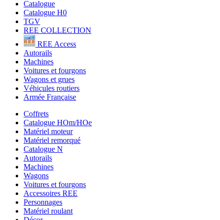
Catalogue
Catalogue H0
TGV
REE COLLECTION
REE Access
Autorails
Machines
Voitures et fourgons
Wagons et grues
Véhicules routiers
Armée Française
Coffrets
Catalogue HOm/HOe
Matériel moteur
Matériel remorqué
Catalogue N
Autorails
Machines
Wagons
Voitures et fourgons
Accessoires REE
Personnages
Matériel roulant
Décor