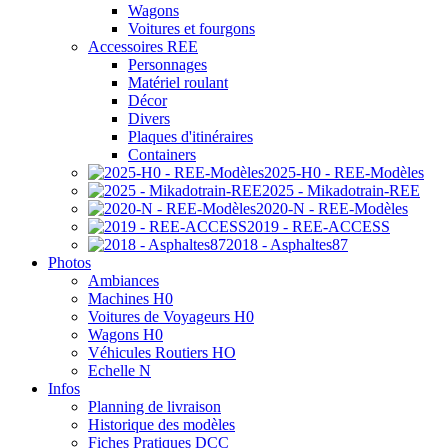
Wagons
Voitures et fourgons
Accessoires REE
Personnages
Matériel roulant
Décor
Divers
Plaques d'itinéraires
Containers
2025-H0 - REE-Modèles
2025 - Mikadotrain-REE
2020-N - REE-Modèles
2019 - REE-ACCESS
2018 - Asphaltes87
Photos
Ambiances
Machines H0
Voitures de Voyageurs H0
Wagons H0
Véhicules Routiers HO
Echelle N
Infos
Planning de livraison
Historique des modèles
Fiches Pratiques DCC