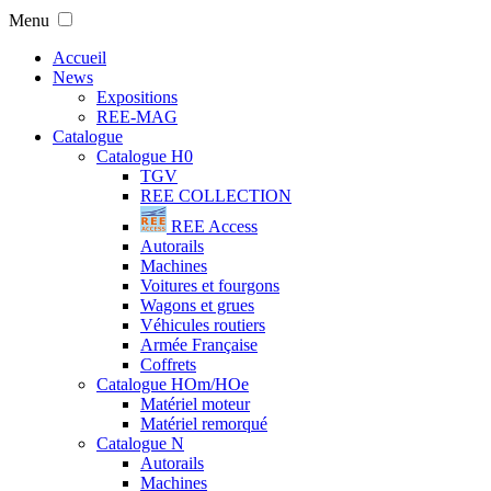
Menu
Accueil
News
Expositions
REE-MAG
Catalogue
Catalogue H0
TGV
REE COLLECTION
REE Access
Autorails
Machines
Voitures et fourgons
Wagons et grues
Véhicules routiers
Armée Française
Coffrets
Catalogue HOm/HOe
Matériel moteur
Matériel remorqué
Catalogue N
Autorails
Machines