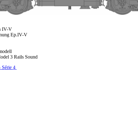
a IV-V
nung Ep.IV-V
odell
del 3 Rails Sound
- Série 4