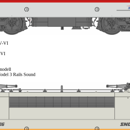
V-VI
-VI
odell
del 3 Rails Sound