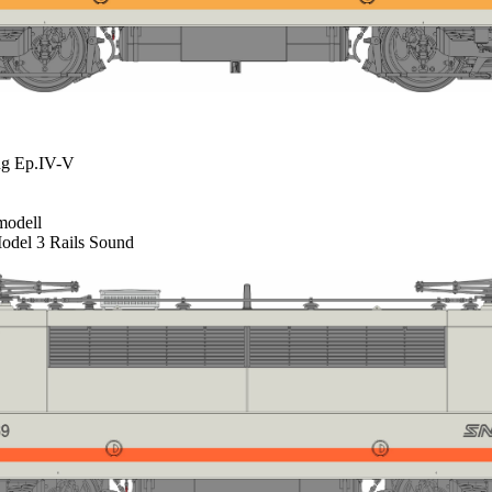
g Ep.IV-V
odell
del 3 Rails Sound