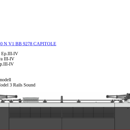
 Ep.III-IV
a III-IV
.III-IV
odell
del 3 Rails Sound