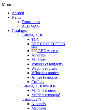
Menu
Accueil
News
Expositions
REE-MAG
Catalogue
Catalogue H0
TGV
REE COLLECTION
REE Access
Autorails
Machines
Voitures et fourgons
Wagons et grues
Véhicules routiers
Armée Française
Coffrets
Catalogue HOm/HOe
Matériel moteur
Matériel remorqué
Catalogue N
Autorails
Machines