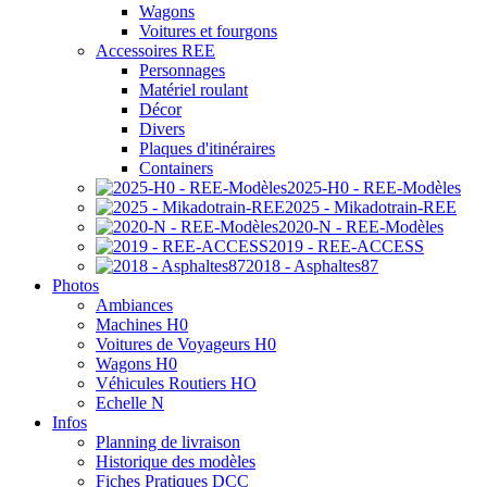
Wagons
Voitures et fourgons
Accessoires REE
Personnages
Matériel roulant
Décor
Divers
Plaques d'itinéraires
Containers
2025-H0 - REE-Modèles
2025 - Mikadotrain-REE
2020-N - REE-Modèles
2019 - REE-ACCESS
2018 - Asphaltes87
Photos
Ambiances
Machines H0
Voitures de Voyageurs H0
Wagons H0
Véhicules Routiers HO
Echelle N
Infos
Planning de livraison
Historique des modèles
Fiches Pratiques DCC