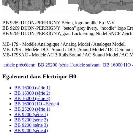
BB 9269 DIJON-PERRIGNY Béton, logo nouille Ep.IV-V
BB 9269 DIJON-PERRIGNY “beton” grey livery, “noodle” logo Er
BB 9269 DIJON-PERRIGNY, grau Lackierung, Nudel SNCF Zeich
MB-179 - Modèle Analogique / Analog Model / Analoges Modell
MB-179S - Modèle DCC Sound / DCC Sound Model / DCC-Soundm
MB-179SAC - Modèle AC 3 Rails Sound / AC Sound Model / AC Mo
article précédent: BB 25200 (série 1)
article suivant: BB 16000 HO 
Egalement dans Electrique H0
BB 16000 (série 1)
BB 16000 (série 2)
BB 16000 (série 3)
BB 16000 HO - Série 4
BB 25200 (série 1)
BB 9200 (série 1)
BB 9200 (série 2)
BB 9200 (série 3)
BB 9200 (série 4)