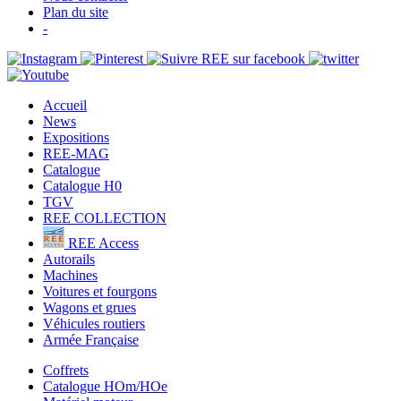
Plan du site
-
Accueil
News
Expositions
REE-MAG
Catalogue
Catalogue H0
TGV
REE COLLECTION
REE Access
Autorails
Machines
Voitures et fourgons
Wagons et grues
Véhicules routiers
Armée Française
Coffrets
Catalogue HOm/HOe