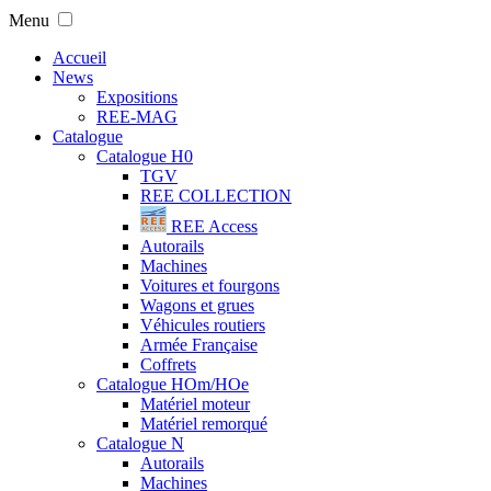
Menu
Accueil
News
Expositions
REE-MAG
Catalogue
Catalogue H0
TGV
REE COLLECTION
REE Access
Autorails
Machines
Voitures et fourgons
Wagons et grues
Véhicules routiers
Armée Française
Coffrets
Catalogue HOm/HOe
Matériel moteur
Matériel remorqué
Catalogue N
Autorails
Machines