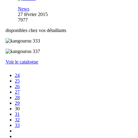
News
27 février 2015
7977
disponibles chez vos détaillants
Voir le catalogue
24
25
26
27
28
29
30
31
32
33