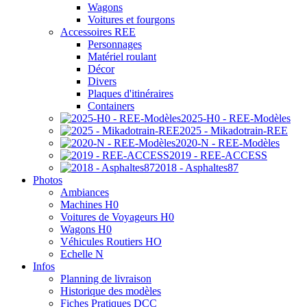
Wagons
Voitures et fourgons
Accessoires REE
Personnages
Matériel roulant
Décor
Divers
Plaques d'itinéraires
Containers
2025-H0 - REE-Modèles
2025 - Mikadotrain-REE
2020-N - REE-Modèles
2019 - REE-ACCESS
2018 - Asphaltes87
Photos
Ambiances
Machines H0
Voitures de Voyageurs H0
Wagons H0
Véhicules Routiers HO
Echelle N
Infos
Planning de livraison
Historique des modèles
Fiches Pratiques DCC