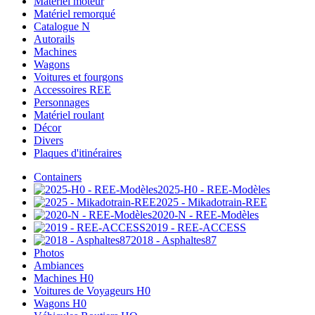
Matériel moteur
Matériel remorqué
Catalogue N
Autorails
Machines
Wagons
Voitures et fourgons
Accessoires REE
Personnages
Matériel roulant
Décor
Divers
Plaques d'itinéraires
Containers
2025-H0 - REE-Modèles
2025 - Mikadotrain-REE
2020-N - REE-Modèles
2019 - REE-ACCESS
2018 - Asphaltes87
Photos
Ambiances
Machines H0
Voitures de Voyageurs H0
Wagons H0