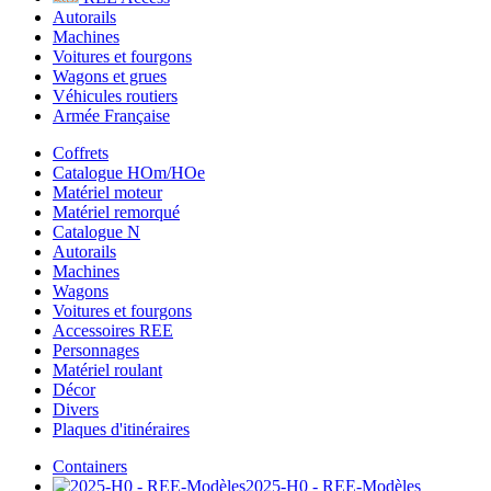
Autorails
Machines
Voitures et fourgons
Wagons et grues
Véhicules routiers
Armée Française
Coffrets
Catalogue HOm/HOe
Matériel moteur
Matériel remorqué
Catalogue N
Autorails
Machines
Wagons
Voitures et fourgons
Accessoires REE
Personnages
Matériel roulant
Décor
Divers
Plaques d'itinéraires
Containers
2025-H0 - REE-Modèles