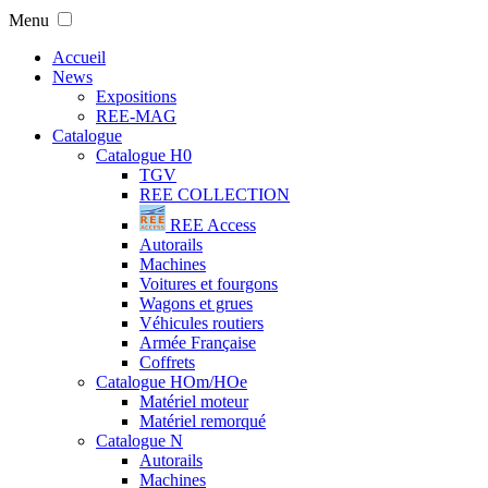
Menu
Accueil
News
Expositions
REE-MAG
Catalogue
Catalogue H0
TGV
REE COLLECTION
REE Access
Autorails
Machines
Voitures et fourgons
Wagons et grues
Véhicules routiers
Armée Française
Coffrets
Catalogue HOm/HOe
Matériel moteur
Matériel remorqué
Catalogue N
Autorails
Machines