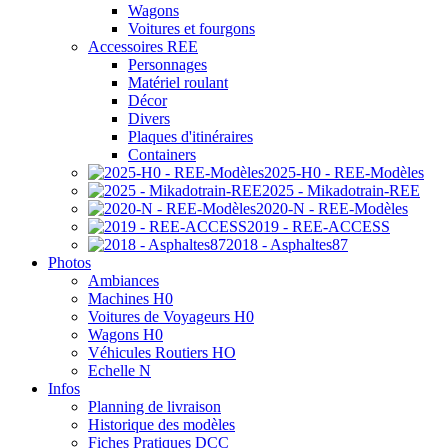
Wagons
Voitures et fourgons
Accessoires REE
Personnages
Matériel roulant
Décor
Divers
Plaques d'itinéraires
Containers
2025-H0 - REE-Modèles
2025 - Mikadotrain-REE
2020-N - REE-Modèles
2019 - REE-ACCESS
2018 - Asphaltes87
Photos
Ambiances
Machines H0
Voitures de Voyageurs H0
Wagons H0
Véhicules Routiers HO
Echelle N
Infos
Planning de livraison
Historique des modèles
Fiches Pratiques DCC