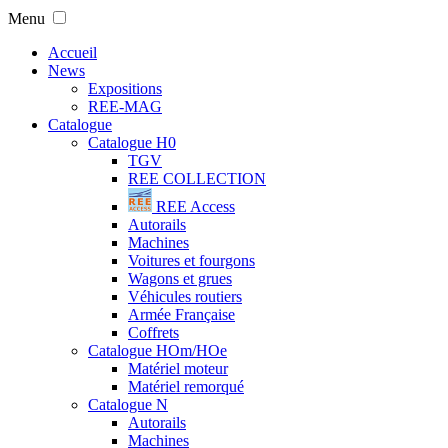
Menu
Accueil
News
Expositions
REE-MAG
Catalogue
Catalogue H0
TGV
REE COLLECTION
REE Access
Autorails
Machines
Voitures et fourgons
Wagons et grues
Véhicules routiers
Armée Française
Coffrets
Catalogue HOm/HOe
Matériel moteur
Matériel remorqué
Catalogue N
Autorails
Machines