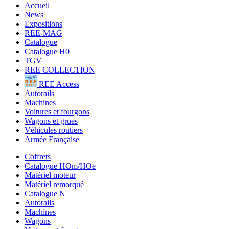
Accueil
News
Expositions
REE-MAG
Catalogue
Catalogue H0
TGV
REE COLLECTION
REE Access
Autorails
Machines
Voitures et fourgons
Wagons et grues
Véhicules routiers
Armée Française
Coffrets
Catalogue HOm/HOe
Matériel moteur
Matériel remorqué
Catalogue N
Autorails
Machines
Wagons