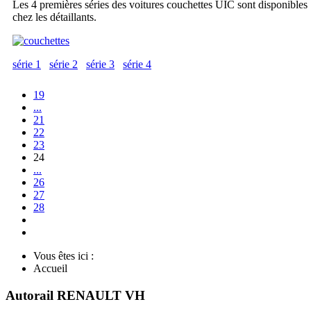
Les 4 premières séries des voitures couchettes UIC sont disponibles
chez les détaillants.
série 1
série 2
série 3
série 4
19
...
21
22
23
24
...
26
27
28
Vous êtes ici :
Accueil
Autorail RENAULT VH