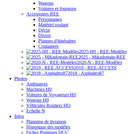
Wagons
Voitures et fourgons
Accessoires REE
Personnages
Matériel roulant
Décor
Divers
Plaques d'itinéraires
Containers
2025-H0 - REE-Modèles
2025 - Mikadotrain-REE
2020-N - REE-Modèles
2019 - REE-ACCESS
2018 - Asphaltes87
Photos
Ambiances
Machines H0
Voitures de Voyageurs H0
Wagons H0
Véhicules Routiers HO
Echelle N
Infos
Planning de livraison
Historique des modèles
Fiches Pratiques DCC