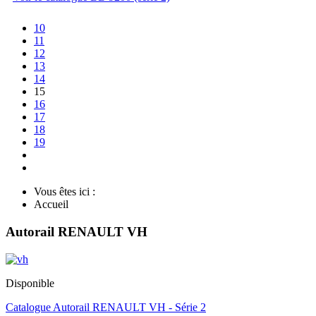
10
11
12
13
14
15
16
17
18
19
Vous êtes ici :
Accueil
Autorail RENAULT VH
Disponible
Catalogue Autorail RENAULT VH - Série 2