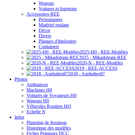
Wagons
Voitures et fourgons
Accessoires REE
Personnages
Matériel roulant
Décor
Divers
Plaques d'itinéraires
Containers
2025-H0 - REE-Modèles
2025 - Mikadotrain-REE
2020-N - REE-Modèles
2019 - REE-ACCESS
2018 - Asphaltes87
Photos
Ambiances
Machines H0
Voitures de Voyageurs H0
Wagons H0
Véhicules Routiers HO
Echelle N
Infos
Planning de livraison
Historique des modèles
Fiches Pratiques DCC