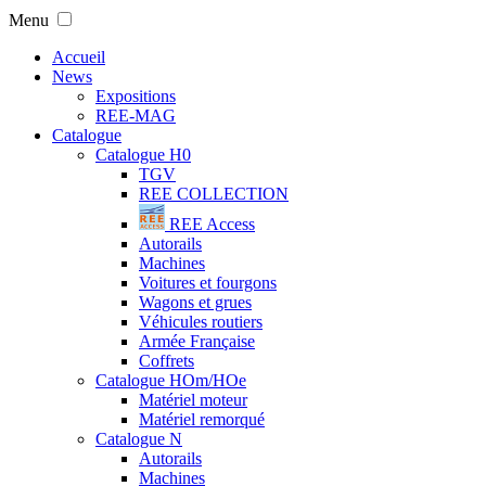
Menu
Accueil
News
Expositions
REE-MAG
Catalogue
Catalogue H0
TGV
REE COLLECTION
REE Access
Autorails
Machines
Voitures et fourgons
Wagons et grues
Véhicules routiers
Armée Française
Coffrets
Catalogue HOm/HOe
Matériel moteur
Matériel remorqué
Catalogue N
Autorails
Machines