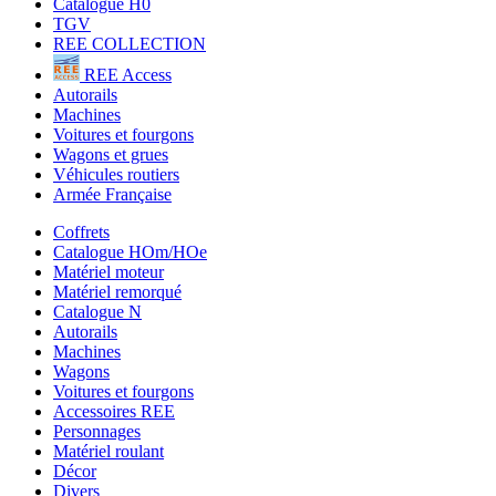
Catalogue H0
TGV
REE COLLECTION
REE Access
Autorails
Machines
Voitures et fourgons
Wagons et grues
Véhicules routiers
Armée Française
Coffrets
Catalogue HOm/HOe
Matériel moteur
Matériel remorqué
Catalogue N
Autorails
Machines
Wagons
Voitures et fourgons
Accessoires REE
Personnages
Matériel roulant
Décor
Divers