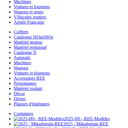
Machines
Voitures et fourgons
Wagons et grues
Véhicules routiers
Armée Française
Coffrets
Catalogue HOm/HOe
Matériel moteur
Matériel remorqué
Catalogue N
Autorails
Machines
Wagons
Voitures et fourgons
Accessoires REE
Personnages
Matériel roulant
Décor
Divers
Plaques d'itinéraires
Containers
2025-H0 - REE-Modèles
2025 - Mikadotrain-REE