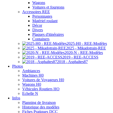
Wagons
Voitures et fourgons
Accessoires REE
Personnages
Matériel roulant
Décor
Divers
Plaques d'itinéraires
Containers
2025-H0 - REE-Modèles
2025 - Mikadotrain-REE
2020-N - REE-Modèles
2019 - REE-ACCESS
2018 - Asphaltes87
Photos
Ambiances
Machines H0
Voitures de Voyageurs H0
Wagons H0
Véhicules Routiers HO
Echelle N
Infos
Planning de livraison
Historique des modèles
Fiches Pratiques DCC