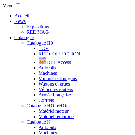
Menu
Accueil
News
Expositions
REE-MAG
Catalogue
Catalogue H0
TGV
REE COLLECTION
REE Access
Autorails
Machines
Voitures et fourgons
Wagons et grues
Véhicules routiers
Armée Française
Coffrets
Catalogue HOm/HOe
Matériel moteur
Matériel remorqué
Catalogue N
Autorails
Machines