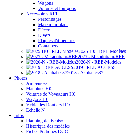
Wagons
Voitures et fourgons
Accessoires REE
Personnages
Matériel roulant
Décor
Divers
Plaques d'itinéraires
Containers
2025-H0 - REE-Modèles
2025 - Mikadotrain-REE
2020-N - REE-Modèles
2019 - REE-ACCESS
2018 - Asphaltes87
Photos
Ambiances
Machines H0
Voitures de Voyageurs H0
Wagons H0
Véhicules Routiers HO
Echelle N
Infos
Planning de livraison
Historique des modèles
Fiches Pratiques DCC