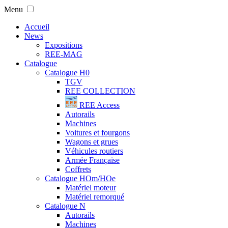
Menu
Accueil
News
Expositions
REE-MAG
Catalogue
Catalogue H0
TGV
REE COLLECTION
REE Access
Autorails
Machines
Voitures et fourgons
Wagons et grues
Véhicules routiers
Armée Française
Coffrets
Catalogue HOm/HOe
Matériel moteur
Matériel remorqué
Catalogue N
Autorails
Machines