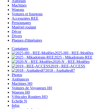
Autorails
Machines
Wagons
Voitures et fourgons
Accessoires REE
Personnages
Matériel roulant
Décor
Divers
Plaques d'itinéraires
Containers
2025-H0 - REE-Modèles
2025 - Mikadotrain-REE
2020-N - REE-Modèles
2019 - REE-ACCESS
2018 - Asphaltes87
Photos
Ambiances
Machines H0
Voitures de Voyageurs H0
Wagons H0
Véhicules Routiers HO
Echelle N
Infos