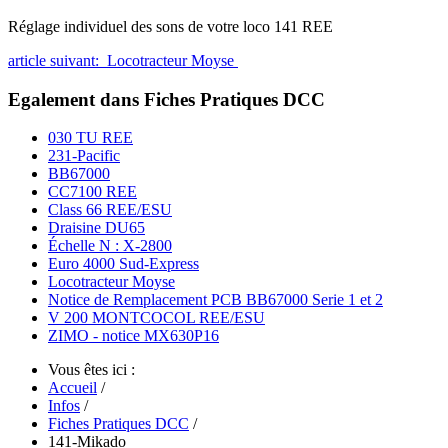
Réglage individuel des sons de votre loco 141 REE
article suivant: Locotracteur Moyse
Egalement dans Fiches Pratiques DCC
030 TU REE
231-Pacific
BB67000
CC7100 REE
Class 66 REE/ESU
Draisine DU65
Échelle N : X-2800
Euro 4000 Sud-Express
Locotracteur Moyse
Notice de Remplacement PCB BB67000 Serie 1 et 2
V 200 MONTCOCOL REE/ESU
ZIMO - notice MX630P16
Vous êtes ici :
Accueil
/
Infos
/
Fiches Pratiques DCC
/
141-Mikado