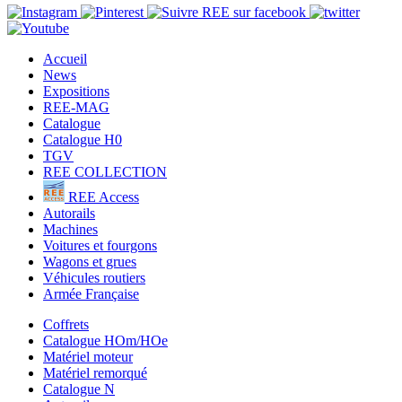
Accueil
News
Expositions
REE-MAG
Catalogue
Catalogue H0
TGV
REE COLLECTION
REE Access
Autorails
Machines
Voitures et fourgons
Wagons et grues
Véhicules routiers
Armée Française
Coffrets
Catalogue HOm/HOe
Matériel moteur
Matériel remorqué
Catalogue N