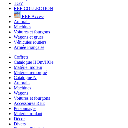
TGV
REE COLLECTION
REE Access
Autorails
Machines
Voitures et fourgons
Wagons et grues
Véhicules routiers
Armée Française
Coffrets
Catalogue HOm/HOe
Matériel moteur
Matériel remorqué
Catalogue N
Autorails
Machines
Wagons
Voitures et fourgons
Accessoires REE
Personnages
Matériel roulant
Décor
Divers