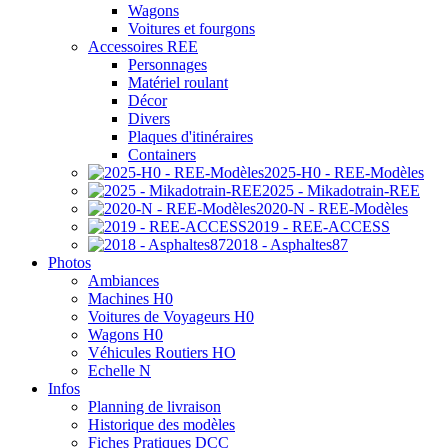
Wagons
Voitures et fourgons
Accessoires REE
Personnages
Matériel roulant
Décor
Divers
Plaques d'itinéraires
Containers
2025-H0 - REE-Modèles
2025 - Mikadotrain-REE
2020-N - REE-Modèles
2019 - REE-ACCESS
2018 - Asphaltes87
Photos
Ambiances
Machines H0
Voitures de Voyageurs H0
Wagons H0
Véhicules Routiers HO
Echelle N
Infos
Planning de livraison
Historique des modèles
Fiches Pratiques DCC