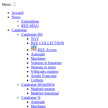
Menu
Accueil
News
Expositions
REE-MAG
Catalogue
Catalogue H0
TGV
REE COLLECTION
REE Access
Autorails
Machines
Voitures et fourgons
Wagons et grues
Véhicules routiers
Armée Française
Coffrets
Catalogue HOm/HOe
Matériel moteur
Matériel remorqué
Catalogue N
Autorails
Machines