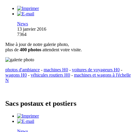
News
13 janvier 2016
7364
Mise à jour de notre galerie photo,
plus de
400 photos
attendent votre visite.
photos d'ambiance
-
machines H0
-
voitures de voyageurs H0
-
wagons H0
-
véhicules routiers H0
-
machines et wagons à l'échelle
N
Sacs postaux et postiers
News