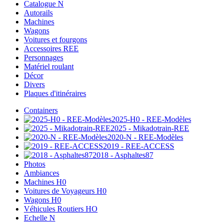
Catalogue N
Autorails
Machines
Wagons
Voitures et fourgons
Accessoires REE
Personnages
Matériel roulant
Décor
Divers
Plaques d'itinéraires
Containers
2025-H0 - REE-Modèles
2025 - Mikadotrain-REE
2020-N - REE-Modèles
2019 - REE-ACCESS
2018 - Asphaltes87
Photos
Ambiances
Machines H0
Voitures de Voyageurs H0
Wagons H0
Véhicules Routiers HO
Echelle N