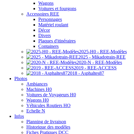
Wagons
Voitures et fourgons
Accessoires REE
Personnages
Matériel roulant
Décor
Divers
Plaques d'itinéraires
Containers
2025-H0 - REE-Modèles
2025 - Mikadotrain-REE
2020-N - REE-Modèles
2019 - REE-ACCESS
2018 - Asphaltes87
Photos
Ambiances
Machines H0
Voitures de Voyageurs H0
Wagons H0
Véhicules Routiers HO
Echelle N
Infos
Planning de livraison
Historique des modèles
Fiches Pratiques DCC