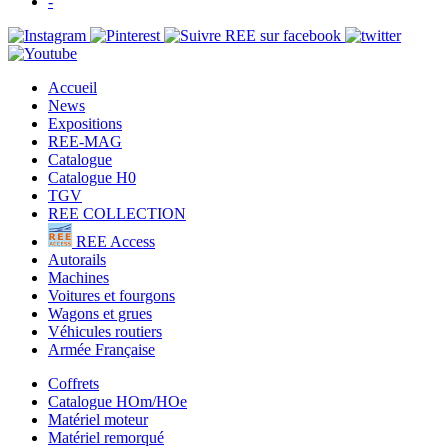
-
Accueil
News
Expositions
REE-MAG
Catalogue
Catalogue H0
TGV
REE COLLECTION
REE Access
Autorails
Machines
Voitures et fourgons
Wagons et grues
Véhicules routiers
Armée Française
Coffrets
Catalogue HOm/HOe
Matériel moteur
Matériel remorqué