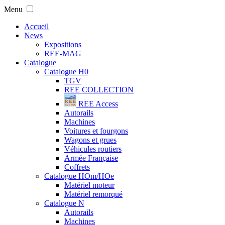
Menu
Accueil
News
Expositions
REE-MAG
Catalogue
Catalogue H0
TGV
REE COLLECTION
REE Access
Autorails
Machines
Voitures et fourgons
Wagons et grues
Véhicules routiers
Armée Française
Coffrets
Catalogue HOm/HOe
Matériel moteur
Matériel remorqué
Catalogue N
Autorails
Machines