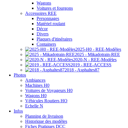
Wagons
Voitures et fourgons
Accessoires REE
Personnages
Matériel roulant
Décor
Divers
Plaques d'itinéraires
Containers
2025-H0 - REE-Modèles
2025 - Mikadotrain-REE
2020-N - REE-Modèles
2019 - REE-ACCESS
2018 - Asphaltes87
Photos
Ambiances
Machines H0
Voitures de Voyageurs H0
Wagons H0
Véhicules Routiers HO
Echelle N
Infos
Planning de livraison
Historique des modèles
Fiches Pratiques DCC