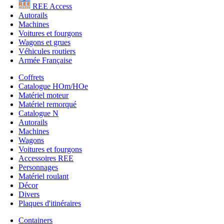
REE Access
Autorails
Machines
Voitures et fourgons
Wagons et grues
Véhicules routiers
Armée Française
Coffrets
Catalogue HOm/HOe
Matériel moteur
Matériel remorqué
Catalogue N
Autorails
Machines
Wagons
Voitures et fourgons
Accessoires REE
Personnages
Matériel roulant
Décor
Divers
Plaques d'itinéraires
Containers