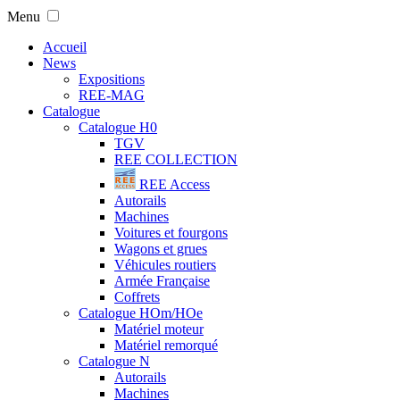
Menu
Accueil
News
Expositions
REE-MAG
Catalogue
Catalogue H0
TGV
REE COLLECTION
REE Access
Autorails
Machines
Voitures et fourgons
Wagons et grues
Véhicules routiers
Armée Française
Coffrets
Catalogue HOm/HOe
Matériel moteur
Matériel remorqué
Catalogue N
Autorails
Machines