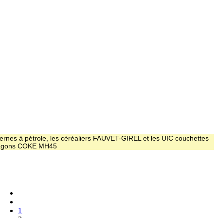
ernes à pétrole, les céréaliers FAUVET-GIREL et les UIC couchettes
 wagons COKE MH45
1