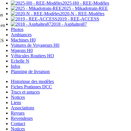
2025-H0 - REE-Modèles
2025 - Mikadotrain-REE
2020-N - REE-Modèles
un
2019 - REE-ACCESS
2018 - Asphaltes87
 en
Photos
Ambiances
Machines H0
ES
Voitures de Voyageurs H0
Wagons H0
Véhicules Routiers HO
Echelle N
Infos
Planning de livraison
Historique des modèles
Fiches Pratiques DCC
Trucs et astuces
Notices
Liens
Associations
Revues
Revendeurs
Contact
Notices