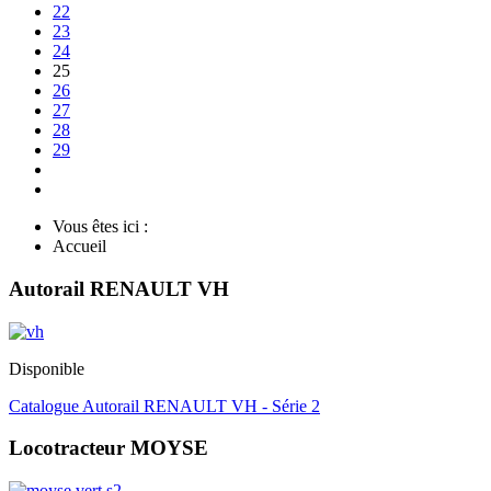
22
23
24
25
26
27
28
29
Vous êtes ici :
Accueil
Autorail RENAULT VH
Disponible
Catalogue Autorail RENAULT VH - Série 2
Locotracteur MOYSE