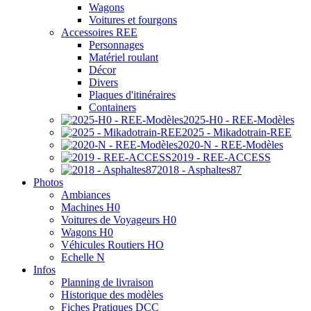
Wagons
Voitures et fourgons
Accessoires REE
Personnages
Matériel roulant
Décor
Divers
Plaques d'itinéraires
Containers
2025-H0 - REE-Modèles
2025 - Mikadotrain-REE
2020-N - REE-Modèles
2019 - REE-ACCESS
2018 - Asphaltes87
Photos
Ambiances
Machines H0
Voitures de Voyageurs H0
Wagons H0
Véhicules Routiers HO
Echelle N
Infos
Planning de livraison
Historique des modèles
Fiches Pratiques DCC