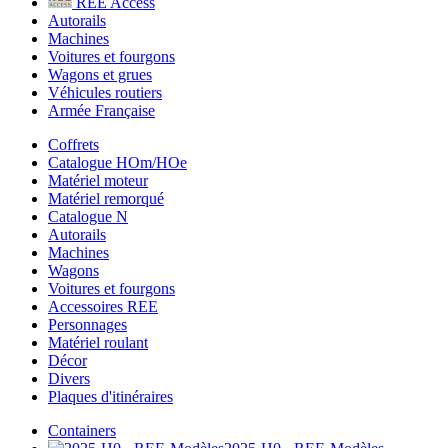
REE Access
Autorails
Machines
Voitures et fourgons
Wagons et grues
Véhicules routiers
Armée Française
Coffrets
Catalogue HOm/HOe
Matériel moteur
Matériel remorqué
Catalogue N
Autorails
Machines
Wagons
Voitures et fourgons
Accessoires REE
Personnages
Matériel roulant
Décor
Divers
Plaques d'itinéraires
Containers