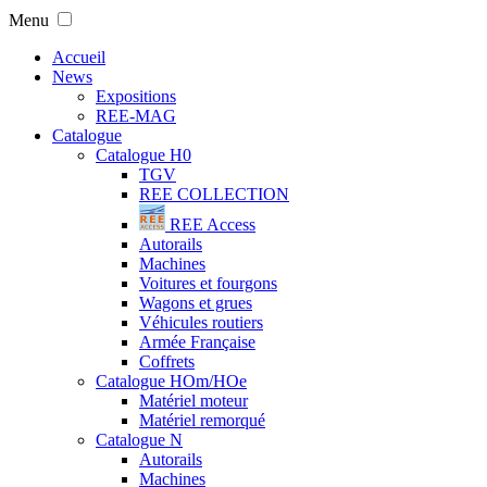
Menu
Accueil
News
Expositions
REE-MAG
Catalogue
Catalogue H0
TGV
REE COLLECTION
REE Access
Autorails
Machines
Voitures et fourgons
Wagons et grues
Véhicules routiers
Armée Française
Coffrets
Catalogue HOm/HOe
Matériel moteur
Matériel remorqué
Catalogue N
Autorails
Machines