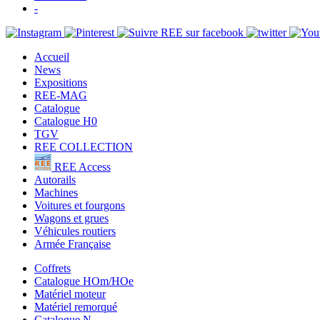
-
Accueil
News
Expositions
REE-MAG
Catalogue
Catalogue H0
TGV
REE COLLECTION
REE Access
Autorails
Machines
Voitures et fourgons
Wagons et grues
Véhicules routiers
Armée Française
Coffrets
Catalogue HOm/HOe
Matériel moteur
Matériel remorqué
Catalogue N