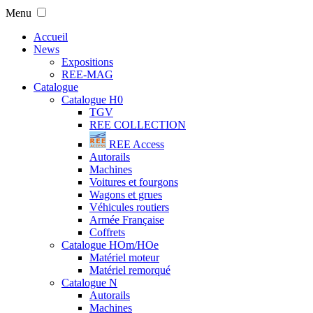
Menu
Accueil
News
Expositions
REE-MAG
Catalogue
Catalogue H0
TGV
REE COLLECTION
REE Access
Autorails
Machines
Voitures et fourgons
Wagons et grues
Véhicules routiers
Armée Française
Coffrets
Catalogue HOm/HOe
Matériel moteur
Matériel remorqué
Catalogue N
Autorails
Machines