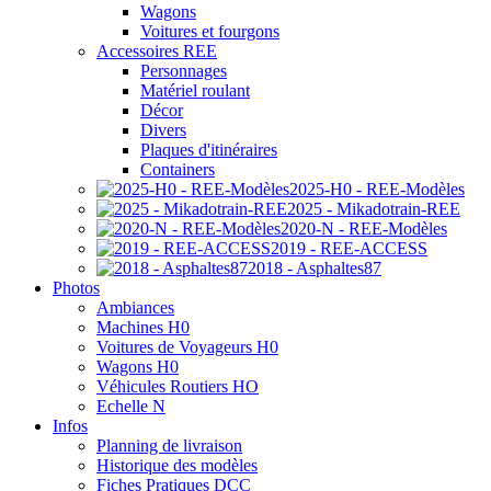
Wagons
Voitures et fourgons
Accessoires REE
Personnages
Matériel roulant
Décor
Divers
Plaques d'itinéraires
Containers
2025-H0 - REE-Modèles
2025 - Mikadotrain-REE
2020-N - REE-Modèles
2019 - REE-ACCESS
2018 - Asphaltes87
Photos
Ambiances
Machines H0
Voitures de Voyageurs H0
Wagons H0
Véhicules Routiers HO
Echelle N
Infos
Planning de livraison
Historique des modèles
Fiches Pratiques DCC