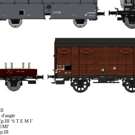
II
 d'angle
p.III ‘S T E M I’
TEMI’
p.III