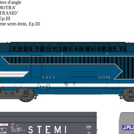
es d'angle
SIMOTRA’
SOTRASID’
Ep.III
e serre-frein, Ep.III