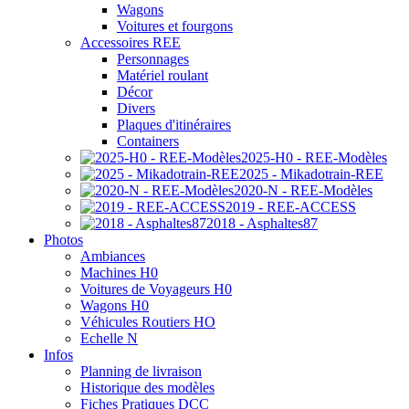
Wagons
Voitures et fourgons
Accessoires REE
Personnages
Matériel roulant
Décor
Divers
Plaques d'itinéraires
Containers
2025-H0 - REE-Modèles
2025 - Mikadotrain-REE
2020-N - REE-Modèles
2019 - REE-ACCESS
2018 - Asphaltes87
Photos
Ambiances
Machines H0
Voitures de Voyageurs H0
Wagons H0
Véhicules Routiers HO
Echelle N
Infos
Planning de livraison
Historique des modèles
Fiches Pratiques DCC