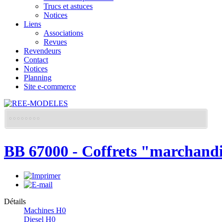
Trucs et astuces
Notices
Liens
Associations
Revues
Revendeurs
Contact
Notices
Planning
Site e-commerce
BB 67000 - Coffrets "marchand
Détails
Machines H0
Diesel H0