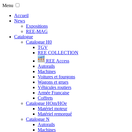
Menu
Accueil
News
Expositions
REE-MAG
Catalogue
Catalogue H0
TGV
REE COLLECTION
REE Access
Autorails
Machines
Voitures et fourgons
Wagons et grues
Véhicules routiers
Armée Française
Coffrets
Catalogue HOm/HOe
Matériel moteur
Matériel remorqué
Catalogue N
Autorails
Machines