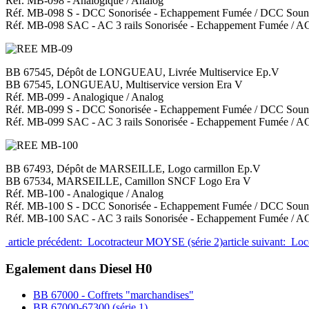
Réf. MB-098 - Analogique / Analog
Réf. MB-098 S - DCC Sonorisée - Echappement Fumée / DCC Soun
Réf. MB-098 SAC - AC 3 rails Sonorisée - Echappement Fumée / 
BB 67545, Dépôt de LONGUEAU, Livrée Multiservice Ep.V
BB 67545, LONGUEAU, Multiservice version Era V
Réf. MB-099 - Analogique / Analog
Réf. MB-099 S - DCC Sonorisée - Echappement Fumée / DCC Soun
Réf. MB-099 SAC - AC 3 rails Sonorisée - Echappement Fumée / 
BB 67493, Dépôt de MARSEILLE, Logo carmillon Ep.V
BB 67534, MARSEILLE, Camillon SNCF Logo Era V
Réf. MB-100 - Analogique / Analog
Réf. MB-100 S - DCC Sonorisée - Echappement Fumée / DCC Soun
Réf. MB-100 SAC - AC 3 rails Sonorisée - Echappement Fumée / 
article précédent: Locotracteur MOYSE (série 2)
article suivant: L
Egalement dans Diesel H0
BB 67000 - Coffrets "marchandises"
BB 67000-67300 (série 1)