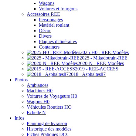
Wagons
Voitures et fourgons
Accessoires REE
Personnages
Matériel roulant
Décor
Divers
Plaques d'itinéraires
Containers
2025-H0 - REE-Modèles
2025 - Mikadotrain-REE
2020-N - REE-Modèles
2019 - REE-ACCESS
2018 - Asphaltes87
Photos
Ambiances
Machines H0
Voitures de Voyageurs H0
Wagons H0
Véhicules Routiers HO
Echelle N
Infos
Planning de livraison
Historique des modèles
Fiches Pratiques DCC