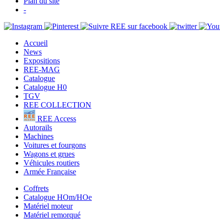
Plan du site
-
Accueil
News
Expositions
REE-MAG
Catalogue
Catalogue H0
TGV
REE COLLECTION
REE Access
Autorails
Machines
Voitures et fourgons
Wagons et grues
Véhicules routiers
Armée Française
Coffrets
Catalogue HOm/HOe
Matériel moteur
Matériel remorqué