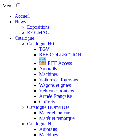
Menu
Accueil
News
Expositions
REE-MAG
Catalogue
Catalogue H0
TGV
REE COLLECTION
REE Access
Autorails
Machines
Voitures et fourgons
Wagons et grues
Véhicules routiers
Armée Française
Coffrets
Catalogue HOm/HOe
Matériel moteur
Matériel remorqué
Catalogue N
Autorails
Machines