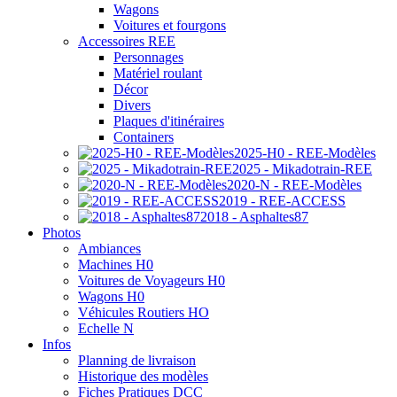
Wagons
Voitures et fourgons
Accessoires REE
Personnages
Matériel roulant
Décor
Divers
Plaques d'itinéraires
Containers
2025-H0 - REE-Modèles
2025 - Mikadotrain-REE
2020-N - REE-Modèles
2019 - REE-ACCESS
2018 - Asphaltes87
Photos
Ambiances
Machines H0
Voitures de Voyageurs H0
Wagons H0
Véhicules Routiers HO
Echelle N
Infos
Planning de livraison
Historique des modèles
Fiches Pratiques DCC