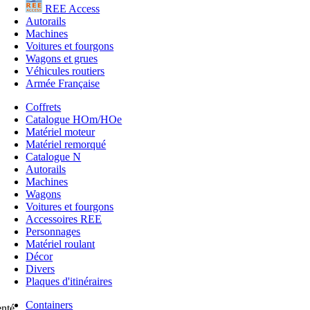
REE Access
Autorails
Machines
Voitures et fourgons
Wagons et grues
Véhicules routiers
Armée Française
Coffrets
Catalogue HOm/HOe
Matériel moteur
Matériel remorqué
Catalogue N
Autorails
Machines
Wagons
Voitures et fourgons
Accessoires REE
Personnages
Matériel roulant
Décor
Divers
Plaques d'itinéraires
Containers
enté