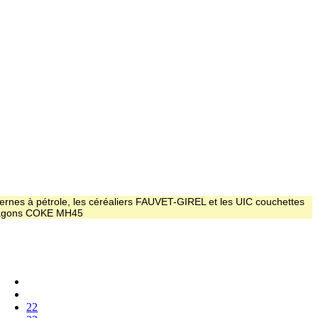
ernes à pétrole, les céréaliers FAUVET-GIREL et les UIC couchettes
 wagons COKE MH45
22