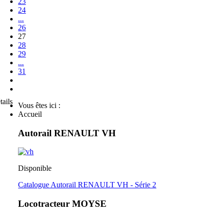
23
24
...
26
27
28
29
...
31
tails
Vous êtes ici :
Accueil
Autorail RENAULT VH
Disponible
Catalogue Autorail RENAULT VH - Série 2
Locotracteur MOYSE