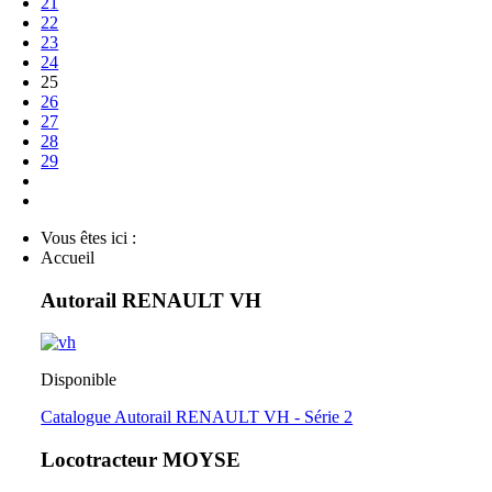
21
22
23
24
25
26
27
28
29
Vous êtes ici :
Accueil
Autorail RENAULT VH
Disponible
Catalogue Autorail RENAULT VH - Série 2
Locotracteur MOYSE