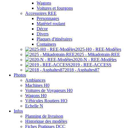
Wagons
Voitures et fourgons
Accessoires REE
Personnages
Matériel roulant
Décor
Divers
Plaques d'itinéraires
Containers
2025-H0 - REE-Modèles
2025 - Mikadotrain-REE
2020-N - REE-Modèles
2019 - REE-ACCESS
2018 - Asphaltes87
Photos
Ambiances
Machines H0
Voitures de Voyageurs H0
Wagons H0
Véhicules Routiers HO
Echelle N
Infos
Planning de livraison
Historique des modèles
Fiches Pratiques DCC