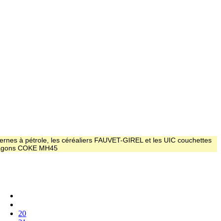
ernes à pétrole, les céréaliers FAUVET-GIREL et les UIC couchettes
 wagons COKE MH45
20