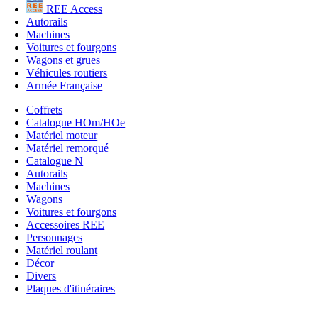
REE Access
Autorails
Machines
Voitures et fourgons
Wagons et grues
Véhicules routiers
Armée Française
Coffrets
Catalogue HOm/HOe
Matériel moteur
Matériel remorqué
Catalogue N
Autorails
Machines
Wagons
Voitures et fourgons
Accessoires REE
Personnages
Matériel roulant
Décor
Divers
Plaques d'itinéraires