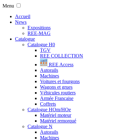
Menu
Accueil
News
Expositions
REE-MAG
Catalogue
Catalogue H0
TGV
REE COLLECTION
REE Access
Autorails
Machines
Voitures et fourgons
Wagons et grues
Véhicules routiers
Armée Française
Coffrets
Catalogue HOm/HOe
Matériel moteur
Matériel remorqué
Catalogue N
Autorails
Machines