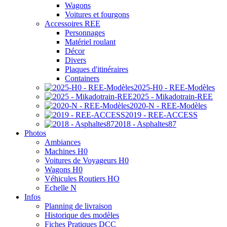
Wagons
Voitures et fourgons
Accessoires REE
Personnages
Matériel roulant
Décor
Divers
Plaques d'itinéraires
Containers
2025-H0 - REE-Modèles
2025 - Mikadotrain-REE
2020-N - REE-Modèles
2019 - REE-ACCESS
2018 - Asphaltes87
Photos
Ambiances
Machines H0
Voitures de Voyageurs H0
Wagons H0
Véhicules Routiers HO
Echelle N
Infos
Planning de livraison
Historique des modèles
Fiches Pratiques DCC