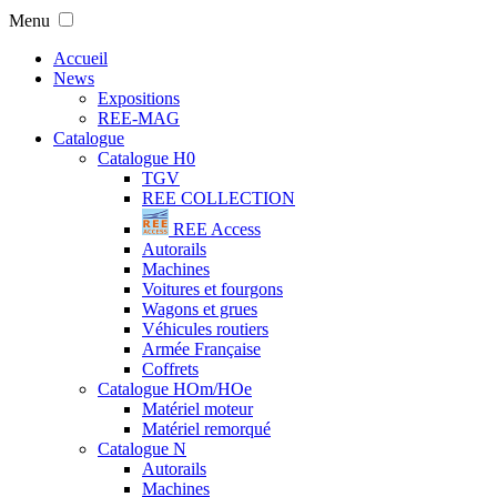
Menu
Accueil
News
Expositions
REE-MAG
Catalogue
Catalogue H0
TGV
REE COLLECTION
REE Access
Autorails
Machines
Voitures et fourgons
Wagons et grues
Véhicules routiers
Armée Française
Coffrets
Catalogue HOm/HOe
Matériel moteur
Matériel remorqué
Catalogue N
Autorails
Machines