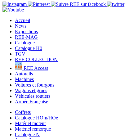
Accueil
News
Expositions
REE-MAG
Catalogue
Catalogue H0
TGV
REE COLLECTION
REE Access
Autorails
Machines
Voitures et fourgons
Wagons et grues
Véhicules routiers
Armée Française
Coffrets
Catalogue HOm/HOe
Matériel moteur
Matériel remorqué
Catalogue N