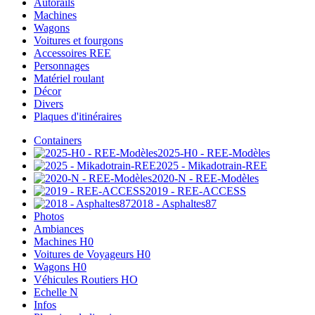
Autorails
Machines
Wagons
Voitures et fourgons
Accessoires REE
Personnages
Matériel roulant
Décor
Divers
Plaques d'itinéraires
Containers
2025-H0 - REE-Modèles
2025 - Mikadotrain-REE
2020-N - REE-Modèles
2019 - REE-ACCESS
2018 - Asphaltes87
Photos
Ambiances
Machines H0
Voitures de Voyageurs H0
Wagons H0
Véhicules Routiers HO
Echelle N
Infos