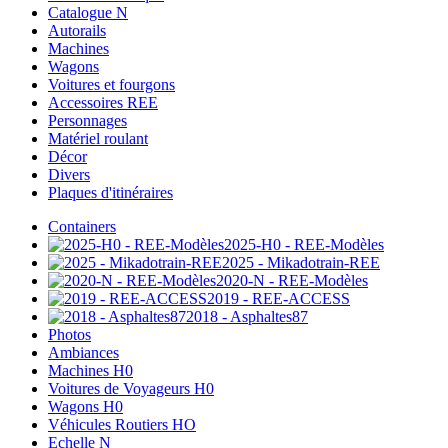
Catalogue N
Autorails
Machines
Wagons
Voitures et fourgons
Accessoires REE
Personnages
Matériel roulant
Décor
Divers
Plaques d'itinéraires
Containers
2025-H0 - REE-Modèles
2025 - Mikadotrain-REE
2020-N - REE-Modèles
2019 - REE-ACCESS
2018 - Asphaltes87
Photos
Ambiances
Machines H0
Voitures de Voyageurs H0
Wagons H0
Véhicules Routiers HO
Echelle N