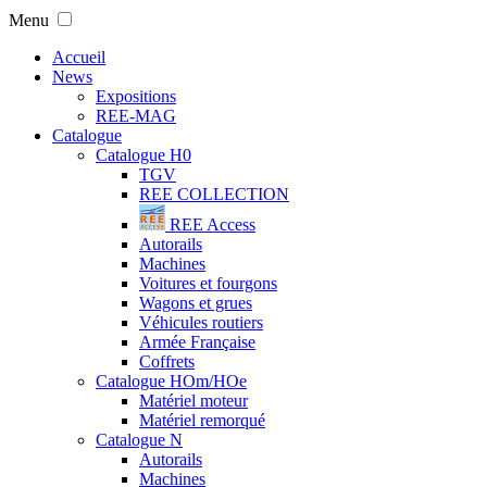
Menu
Accueil
News
Expositions
REE-MAG
Catalogue
Catalogue H0
TGV
REE COLLECTION
REE Access
Autorails
Machines
Voitures et fourgons
Wagons et grues
Véhicules routiers
Armée Française
Coffrets
Catalogue HOm/HOe
Matériel moteur
Matériel remorqué
Catalogue N
Autorails
Machines