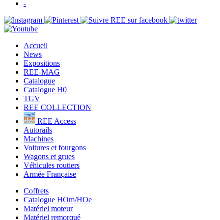
-
Accueil
News
Expositions
REE-MAG
Catalogue
Catalogue H0
TGV
REE COLLECTION
REE Access
Autorails
Machines
Voitures et fourgons
Wagons et grues
Véhicules routiers
Armée Française
Coffrets
Catalogue HOm/HOe
Matériel moteur
Matériel remorqué