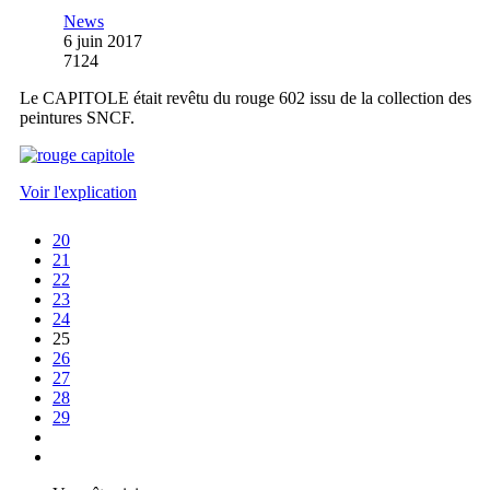
News
6 juin 2017
7124
Le CAPITOLE était revêtu du rouge 602 issu de la collection des
peintures SNCF.
Voir l'explication
20
21
22
23
24
25
26
27
28
29