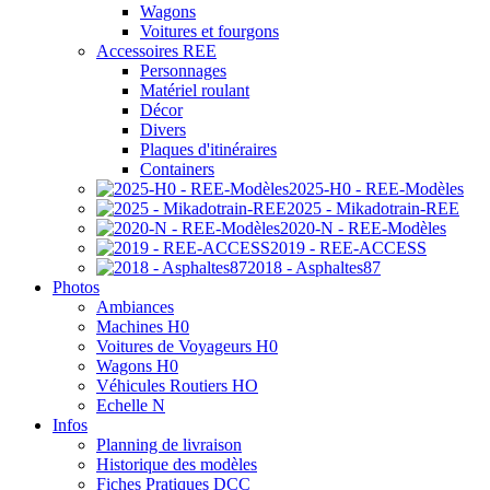
Wagons
Voitures et fourgons
Accessoires REE
Personnages
Matériel roulant
Décor
Divers
Plaques d'itinéraires
Containers
2025-H0 - REE-Modèles
2025 - Mikadotrain-REE
2020-N - REE-Modèles
2019 - REE-ACCESS
2018 - Asphaltes87
Photos
Ambiances
Machines H0
Voitures de Voyageurs H0
Wagons H0
Véhicules Routiers HO
Echelle N
Infos
Planning de livraison
Historique des modèles
Fiches Pratiques DCC