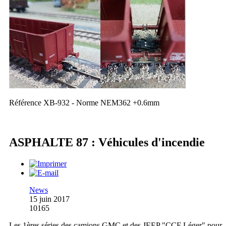
Référence XB-932 - Norme NEM362 +0.6mm
ASPHALTE 87 : Véhicules d'incendie
News
15 juin 2017
10165
Les 1ères séries des camions GMC et des JEEP "CCF Léger" pour