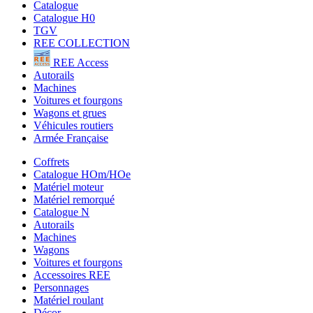
Catalogue
Catalogue H0
TGV
REE COLLECTION
REE Access
Autorails
Machines
Voitures et fourgons
Wagons et grues
Véhicules routiers
Armée Française
Coffrets
Catalogue HOm/HOe
Matériel moteur
Matériel remorqué
Catalogue N
Autorails
Machines
Wagons
Voitures et fourgons
Accessoires REE
Personnages
Matériel roulant
Décor