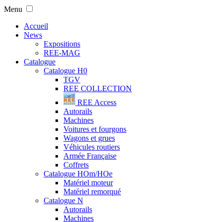
Menu
Accueil
News
Expositions
REE-MAG
Catalogue
Catalogue H0
TGV
REE COLLECTION
REE Access
Autorails
Machines
Voitures et fourgons
Wagons et grues
Véhicules routiers
Armée Française
Coffrets
Catalogue HOm/HOe
Matériel moteur
Matériel remorqué
Catalogue N
Autorails
Machines