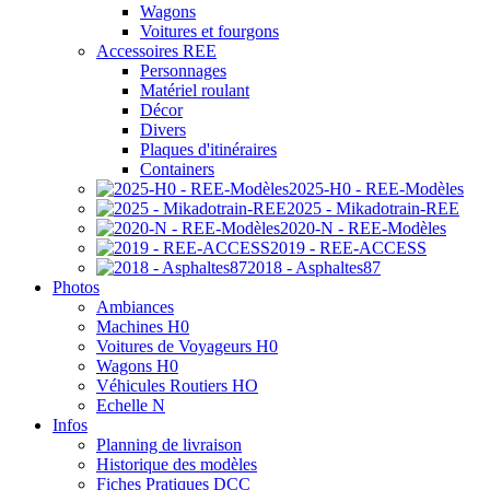
Wagons
Voitures et fourgons
Accessoires REE
Personnages
Matériel roulant
Décor
Divers
Plaques d'itinéraires
Containers
2025-H0 - REE-Modèles
2025 - Mikadotrain-REE
2020-N - REE-Modèles
2019 - REE-ACCESS
2018 - Asphaltes87
Photos
Ambiances
Machines H0
Voitures de Voyageurs H0
Wagons H0
Véhicules Routiers HO
Echelle N
Infos
Planning de livraison
Historique des modèles
Fiches Pratiques DCC