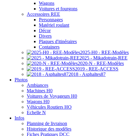
Wagons
Voitures et fourgons
Accessoires REE
Personnages
Matériel roulant
Décor
Divers
Plaques d'itinéraires
Containers
2025-H0 - REE-Modèles
2025 - Mikadotrain-REE
2020-N - REE-Modèles
2019 - REE-ACCESS
2018 - Asphaltes87
Photos
Ambiances
Machines H0
Voitures de Voyageurs H0
Wagons H0
Véhicules Routiers HO
Echelle N
Infos
Planning de livraison
Historique des modèles
Fiches Pratiques DCC