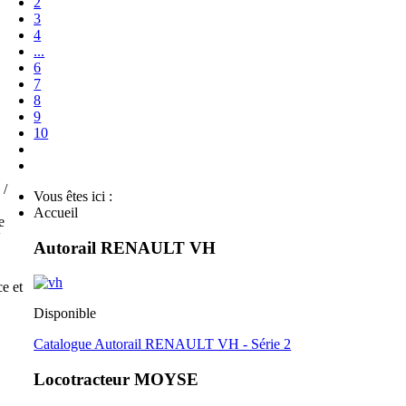
2
3
4
...
6
7
8
9
10
 /
Vous êtes ici :
Accueil
e
V
Autorail RENAULT VH
e et
Disponible
Catalogue Autorail RENAULT VH - Série 2
Locotracteur MOYSE