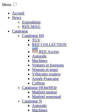
Menu
Accueil
News
Expositions
REE-MAG
Catalogue
Catalogue H0
TGV
REE COLLECTION
REE Access
Autorails
Machines
Voitures et fourgons
Wagons et grues
Véhicules routiers
Armée Française
Coffrets
Catalogue HOm/HOe
Matériel moteur
Matériel remorqué
Catalogue N
Autorails
Machines