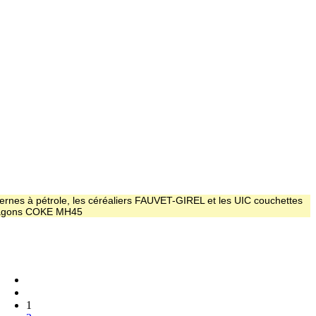
ernes à pétrole, les céréaliers FAUVET-GIREL et les UIC couchettes
 wagons COKE MH45
1