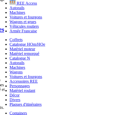
REE Access
Autorails
Machines
Voitures et fourgons
Wagons et grues
Véhicules routiers
es
Armée Française
Coffrets
Catalogue HOm/HOe
Matériel moteur
Matériel remorqué
Catalogue N
Autorails
Machines
Wagons
Voitures et fourgons
e
Accessoires REE
mes
Personnages
 et
Matériel roulant
Décor
Divers
Plaques d'itinéraires
ix.
Containers