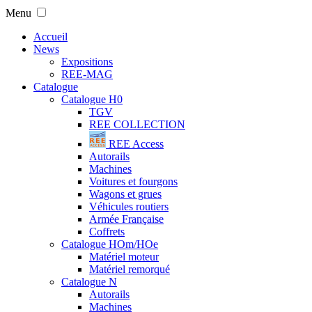
Menu
Accueil
News
Expositions
REE-MAG
Catalogue
Catalogue H0
TGV
REE COLLECTION
REE Access
Autorails
Machines
Voitures et fourgons
Wagons et grues
Véhicules routiers
Armée Française
Coffrets
Catalogue HOm/HOe
Matériel moteur
Matériel remorqué
Catalogue N
Autorails
Machines