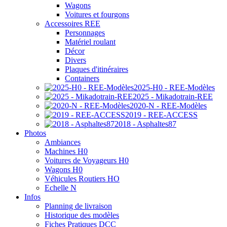
Wagons
Voitures et fourgons
Accessoires REE
Personnages
Matériel roulant
Décor
Divers
Plaques d'itinéraires
Containers
2025-H0 - REE-Modèles
2025 - Mikadotrain-REE
2020-N - REE-Modèles
2019 - REE-ACCESS
2018 - Asphaltes87
Photos
Ambiances
Machines H0
Voitures de Voyageurs H0
Wagons H0
Véhicules Routiers HO
Echelle N
Infos
Planning de livraison
Historique des modèles
Fiches Pratiques DCC