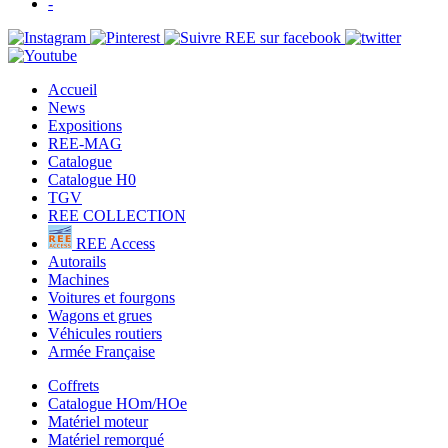
-
Accueil
News
Expositions
REE-MAG
Catalogue
Catalogue H0
TGV
REE COLLECTION
REE Access
Autorails
Machines
Voitures et fourgons
Wagons et grues
Véhicules routiers
Armée Française
Coffrets
Catalogue HOm/HOe
Matériel moteur
Matériel remorqué