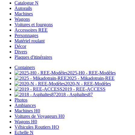
Catalogue N
Autorails
Machines
Wagons
Voitures et fourgons
Accessoires REE
Personnages
Matériel roulant
Décor
Divers
Plaques d'itinéraires
Containers
2025-H0 - REE-Modèles
2025 - Mikadotrain-REE
2020-N - REE-Modèles
2019 - REE-ACCESS
2018 - Asphaltes87
Photos
Ambiances
Machines H0
Voitures de Voyageurs H0
Wagons H0
Véhicules Routiers HO
Echelle N