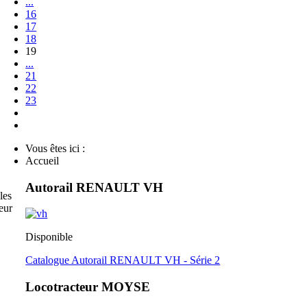
...
16
17
18
19
...
21
22
23
Vous êtes ici :
Accueil
Autorail RENAULT VH
les
eur
Disponible
Catalogue Autorail RENAULT VH - Série 2
Locotracteur MOYSE