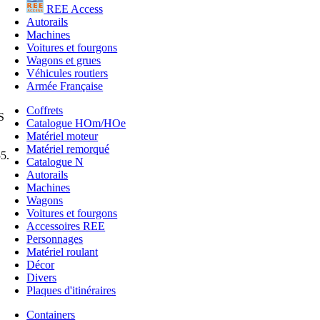
REE Access
Autorails
Machines
Voitures et fourgons
Wagons et grues
Véhicules routiers
Armée Française
Coffrets
S
Catalogue HOm/HOe
Matériel moteur
Matériel remorqué
5.
Catalogue N
Autorails
Machines
Wagons
Voitures et fourgons
Accessoires REE
Personnages
Matériel roulant
Décor
Divers
Plaques d'itinéraires
Containers