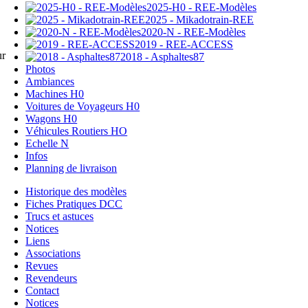
2025-H0 - REE-Modèles
2025 - Mikadotrain-REE
2020-N - REE-Modèles
2019 - REE-ACCESS
ur
2018 - Asphaltes87
Photos
Ambiances
Machines H0
Voitures de Voyageurs H0
Wagons H0
Véhicules Routiers HO
Echelle N
Infos
Planning de livraison
Historique des modèles
Fiches Pratiques DCC
Trucs et astuces
Notices
Liens
Associations
Revues
Revendeurs
Contact
Notices