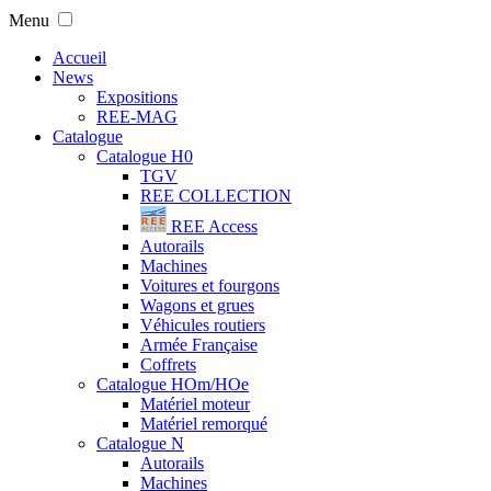
Menu
Accueil
News
Expositions
REE-MAG
Catalogue
Catalogue H0
TGV
REE COLLECTION
REE Access
Autorails
Machines
Voitures et fourgons
Wagons et grues
Véhicules routiers
Armée Française
Coffrets
Catalogue HOm/HOe
Matériel moteur
Matériel remorqué
Catalogue N
Autorails
Machines