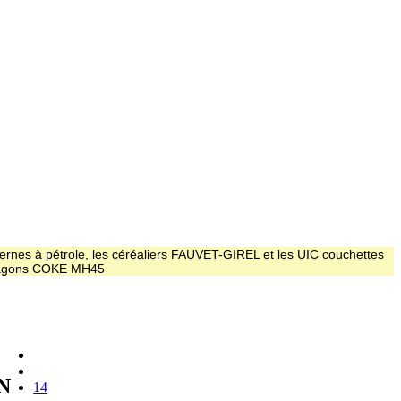
ernes à pétrole, les céréaliers FAUVET-GIREL et les UIC couchettes
 wagons COKE MH45
N
14