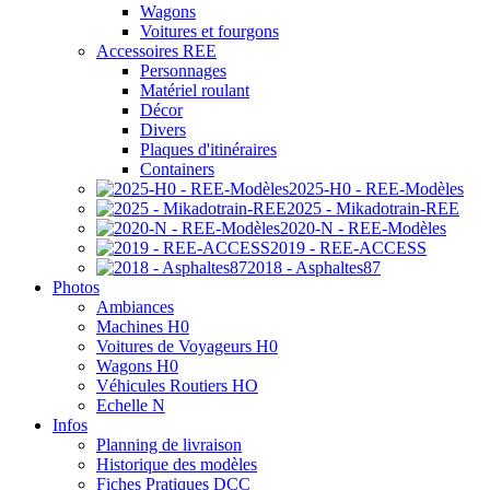
Wagons
Voitures et fourgons
Accessoires REE
Personnages
Matériel roulant
Décor
Divers
Plaques d'itinéraires
Containers
2025-H0 - REE-Modèles
2025 - Mikadotrain-REE
2020-N - REE-Modèles
2019 - REE-ACCESS
2018 - Asphaltes87
Photos
Ambiances
Machines H0
Voitures de Voyageurs H0
Wagons H0
Véhicules Routiers HO
Echelle N
Infos
Planning de livraison
Historique des modèles
Fiches Pratiques DCC