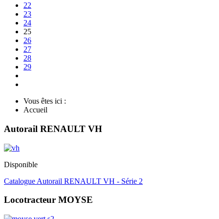
22
23
24
25
26
27
28
29
Vous êtes ici :
Accueil
Autorail RENAULT VH
Disponible
Catalogue Autorail RENAULT VH - Série 2
Locotracteur MOYSE