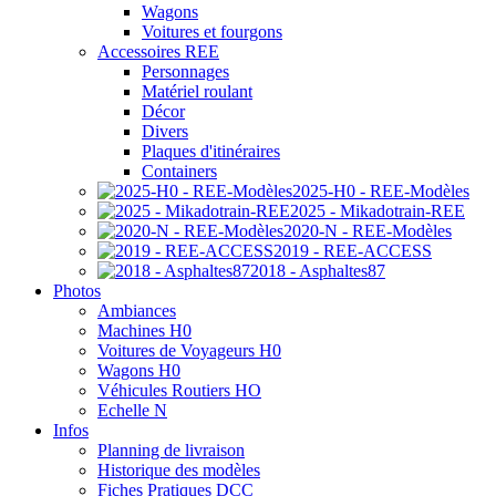
Wagons
Voitures et fourgons
Accessoires REE
Personnages
Matériel roulant
Décor
Divers
Plaques d'itinéraires
Containers
2025-H0 - REE-Modèles
2025 - Mikadotrain-REE
2020-N - REE-Modèles
2019 - REE-ACCESS
2018 - Asphaltes87
Photos
Ambiances
Machines H0
Voitures de Voyageurs H0
Wagons H0
Véhicules Routiers HO
Echelle N
Infos
Planning de livraison
Historique des modèles
Fiches Pratiques DCC