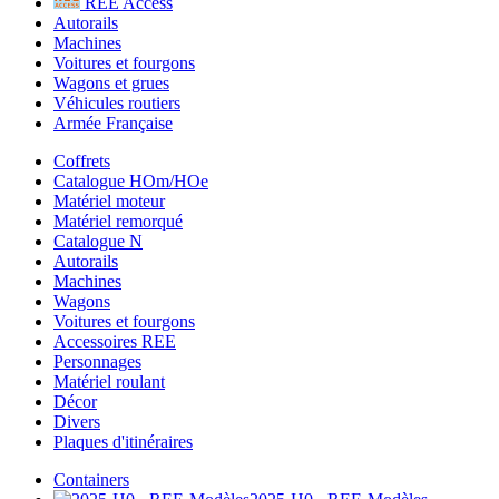
REE Access
Autorails
Machines
Voitures et fourgons
Wagons et grues
Véhicules routiers
Armée Française
Coffrets
Catalogue HOm/HOe
Matériel moteur
Matériel remorqué
Catalogue N
Autorails
Machines
Wagons
Voitures et fourgons
Accessoires REE
Personnages
Matériel roulant
Décor
Divers
Plaques d'itinéraires
Containers