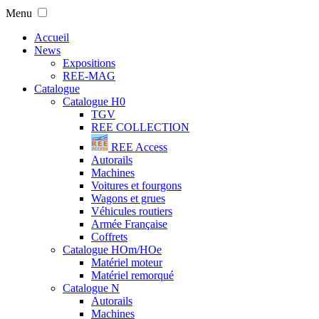
Menu
Accueil
News
Expositions
REE-MAG
Catalogue
Catalogue H0
TGV
REE COLLECTION
REE Access
Autorails
Machines
Voitures et fourgons
Wagons et grues
Véhicules routiers
Armée Française
Coffrets
Catalogue HOm/HOe
Matériel moteur
Matériel remorqué
Catalogue N
Autorails
Machines