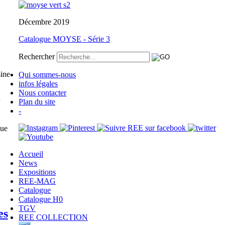
Décembre 2019
Catalogue MOYSE - Série 3
Rechercher
sine
Qui sommes-nous
infos légales
Nous contacter
Plan du site
-
que
Accueil
News
Expositions
REE-MAG
Catalogue
Catalogue H0
TGV
es
REE COLLECTION