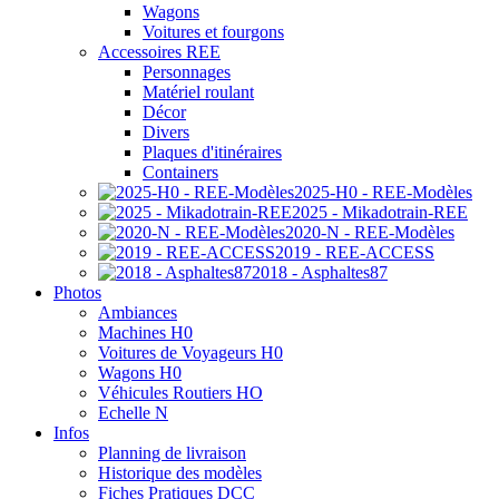
Wagons
Voitures et fourgons
Accessoires REE
Personnages
Matériel roulant
Décor
Divers
Plaques d'itinéraires
Containers
2025-H0 - REE-Modèles
2025 - Mikadotrain-REE
2020-N - REE-Modèles
2019 - REE-ACCESS
2018 - Asphaltes87
Photos
Ambiances
Machines H0
Voitures de Voyageurs H0
Wagons H0
Véhicules Routiers HO
Echelle N
Infos
Planning de livraison
Historique des modèles
Fiches Pratiques DCC