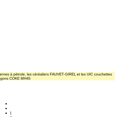
ernes à pétrole, les céréaliers FAUVET-GIREL et les UIC couchettes
 wagons COKE MH45
1