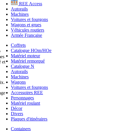
REE Access
Autorails
Machines
Voitures et fourgons
Wagons et grues
Véhicules routiers
Armée Française
Coffrets
Catalogue HOm/HOe
e
Matériel moteur
mes
Matériel remorqué
 et
Catalogue N
Autorails
Machines
Wagons
ix.
Voitures et fourgons
Accessoires REE
age
Personnages
Matériel roulant
Décor
Divers
Plaques d'itinéraires
Containers