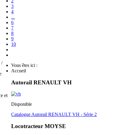
2
3
4
...
6
7
8
9
10
 /
Vous êtes ici :
Accueil
e
V
Autorail RENAULT VH
e et
Disponible
Catalogue Autorail RENAULT VH - Série 2
Locotracteur MOYSE