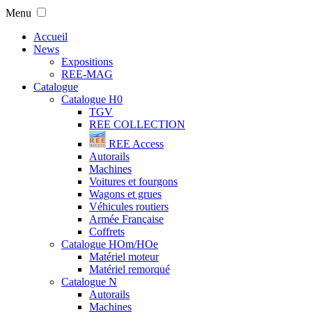
Menu
Accueil
News
Expositions
REE-MAG
Catalogue
Catalogue H0
TGV
REE COLLECTION
REE Access
Autorails
Machines
Voitures et fourgons
Wagons et grues
Véhicules routiers
Armée Française
Coffrets
Catalogue HOm/HOe
Matériel moteur
Matériel remorqué
Catalogue N
Autorails
Machines