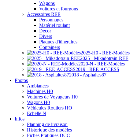
Wagons
Voitures et fourgons
Accessoires REE
Personnages
Matériel roulant
Décor
Divers
Plaques d'itinéraires
Containers
2025-H0 - REE-Modèles
2025 - Mikadotrain-REE
2020-N - REE-Modèles
2019 - REE-ACCESS
2018 - Asphaltes87
Photos
Ambiances
Machines H0
Voitures de Voyageurs H0
Wagons H0
Véhicules Routiers HO
Echelle N
Infos
Planning de livraison
Historique des modèles
Fiches Pratiques DCC