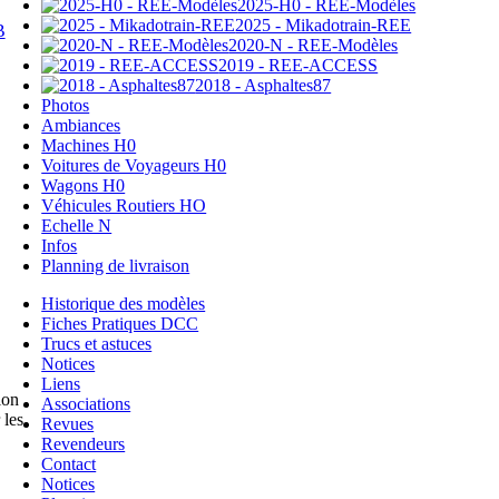
2025-H0 - REE-Modèles
2025 - Mikadotrain-REE
B
2020-N - REE-Modèles
2019 - REE-ACCESS
2018 - Asphaltes87
Photos
Ambiances
Machines H0
Voitures de Voyageurs H0
Wagons H0
Véhicules Routiers HO
Echelle N
Infos
Planning de livraison
Historique des modèles
Fiches Pratiques DCC
Trucs et astuces
Notices
Liens
ion
Associations
 les
Revues
Revendeurs
Contact
Notices