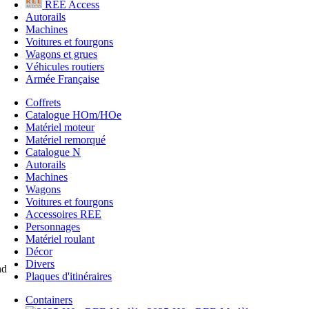
REE Access
Autorails
Machines
Voitures et fourgons
Wagons et grues
Véhicules routiers
Armée Française
Coffrets
Catalogue HOm/HOe
Matériel moteur
Matériel remorqué
Catalogue N
Autorails
Machines
Wagons
Voitures et fourgons
Accessoires REE
Personnages
Matériel roulant
Décor
Divers
nd
Plaques d'itinéraires
Containers