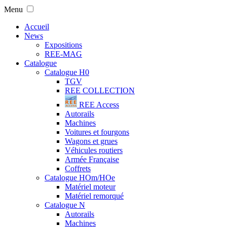
Menu
Accueil
News
Expositions
REE-MAG
Catalogue
Catalogue H0
TGV
REE COLLECTION
REE Access
Autorails
Machines
Voitures et fourgons
Wagons et grues
Véhicules routiers
Armée Française
Coffrets
Catalogue HOm/HOe
Matériel moteur
Matériel remorqué
Catalogue N
Autorails
Machines