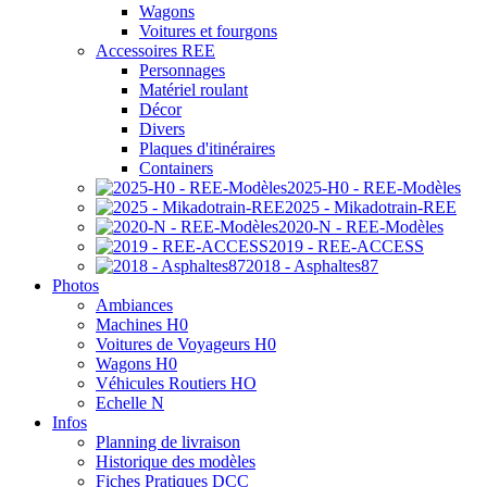
Wagons
Voitures et fourgons
Accessoires REE
Personnages
Matériel roulant
Décor
Divers
Plaques d'itinéraires
Containers
2025-H0 - REE-Modèles
2025 - Mikadotrain-REE
2020-N - REE-Modèles
2019 - REE-ACCESS
2018 - Asphaltes87
Photos
Ambiances
Machines H0
Voitures de Voyageurs H0
Wagons H0
Véhicules Routiers HO
Echelle N
Infos
Planning de livraison
Historique des modèles
Fiches Pratiques DCC