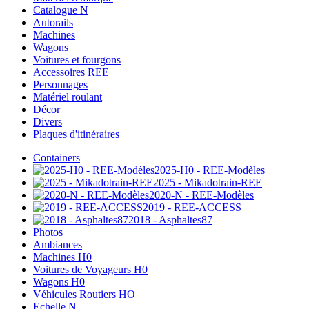
Catalogue N
Autorails
Machines
Wagons
Voitures et fourgons
Accessoires REE
Personnages
Matériel roulant
Décor
Divers
Plaques d'itinéraires
Containers
2025-H0 - REE-Modèles
2025 - Mikadotrain-REE
2020-N - REE-Modèles
2019 - REE-ACCESS
2018 - Asphaltes87
Photos
Ambiances
Machines H0
Voitures de Voyageurs H0
Wagons H0
Véhicules Routiers HO
Echelle N