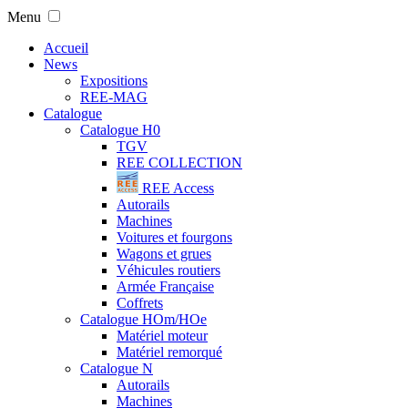
Menu
Accueil
News
Expositions
REE-MAG
Catalogue
Catalogue H0
TGV
REE COLLECTION
REE Access
Autorails
Machines
Voitures et fourgons
Wagons et grues
Véhicules routiers
Armée Française
Coffrets
Catalogue HOm/HOe
Matériel moteur
Matériel remorqué
Catalogue N
Autorails
Machines