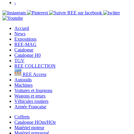
-
Accueil
News
Expositions
REE-MAG
Catalogue
Catalogue H0
TGV
REE COLLECTION
REE Access
Autorails
Machines
Voitures et fourgons
Wagons et grues
Véhicules routiers
Armée Française
Coffrets
Catalogue HOm/HOe
Matériel moteur
Matériel remorqué