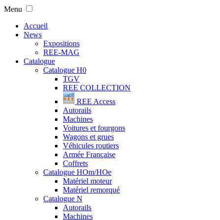
Menu
Accueil
News
Expositions
REE-MAG
Catalogue
Catalogue H0
TGV
REE COLLECTION
REE Access
Autorails
Machines
Voitures et fourgons
Wagons et grues
Véhicules routiers
Armée Française
Coffrets
Catalogue HOm/HOe
Matériel moteur
Matériel remorqué
Catalogue N
Autorails
Machines