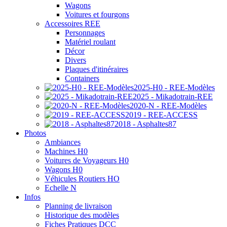
Wagons
Voitures et fourgons
Accessoires REE
Personnages
Matériel roulant
Décor
Divers
Plaques d'itinéraires
Containers
2025-H0 - REE-Modèles
2025 - Mikadotrain-REE
2020-N - REE-Modèles
2019 - REE-ACCESS
2018 - Asphaltes87
Photos
Ambiances
Machines H0
Voitures de Voyageurs H0
Wagons H0
Véhicules Routiers HO
Echelle N
Infos
Planning de livraison
Historique des modèles
Fiches Pratiques DCC