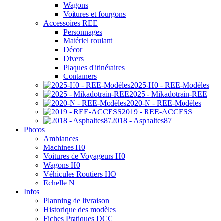
Wagons
Voitures et fourgons
Accessoires REE
Personnages
Matériel roulant
Décor
Divers
Plaques d'itinéraires
Containers
2025-H0 - REE-Modèles
2025 - Mikadotrain-REE
2020-N - REE-Modèles
2019 - REE-ACCESS
2018 - Asphaltes87
Photos
Ambiances
Machines H0
Voitures de Voyageurs H0
Wagons H0
Véhicules Routiers HO
Echelle N
Infos
Planning de livraison
Historique des modèles
Fiches Pratiques DCC