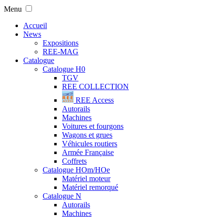
Menu
Accueil
News
Expositions
REE-MAG
Catalogue
Catalogue H0
TGV
REE COLLECTION
REE Access
Autorails
Machines
Voitures et fourgons
Wagons et grues
Véhicules routiers
Armée Française
Coffrets
Catalogue HOm/HOe
Matériel moteur
Matériel remorqué
Catalogue N
Autorails
Machines