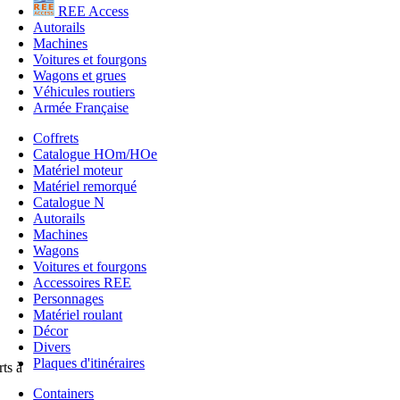
REE Access
Autorails
Machines
Voitures et fourgons
Wagons et grues
Véhicules routiers
Armée Française
Coffrets
Catalogue HOm/HOe
Matériel moteur
Matériel remorqué
Catalogue N
Autorails
Machines
Wagons
Voitures et fourgons
Accessoires REE
Personnages
Matériel roulant
Décor
Divers
Plaques d'itinéraires
ts à
Containers