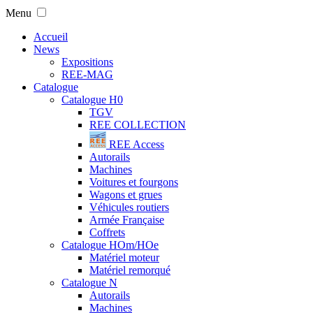
Menu
Accueil
News
Expositions
REE-MAG
Catalogue
Catalogue H0
TGV
REE COLLECTION
REE Access
Autorails
Machines
Voitures et fourgons
Wagons et grues
Véhicules routiers
Armée Française
Coffrets
Catalogue HOm/HOe
Matériel moteur
Matériel remorqué
Catalogue N
Autorails
Machines