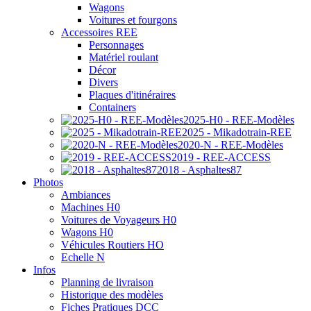
Wagons
Voitures et fourgons
Accessoires REE
Personnages
Matériel roulant
Décor
Divers
Plaques d'itinéraires
Containers
2025-H0 - REE-Modèles
2025 - Mikadotrain-REE
2020-N - REE-Modèles
2019 - REE-ACCESS
2018 - Asphaltes87
Photos
Ambiances
Machines H0
Voitures de Voyageurs H0
Wagons H0
Véhicules Routiers HO
Echelle N
Infos
Planning de livraison
Historique des modèles
Fiches Pratiques DCC