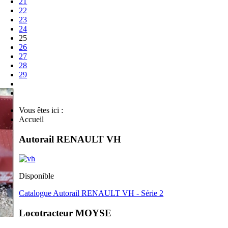
21
22
23
24
25
26
27
28
29
Vous êtes ici :
Accueil
Autorail RENAULT VH
Disponible
Catalogue Autorail RENAULT VH - Série 2
Locotracteur MOYSE