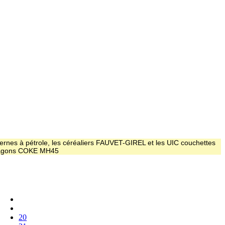
ernes à pétrole, les céréaliers FAUVET-GIREL et les UIC couchettes
 wagons COKE MH45
20