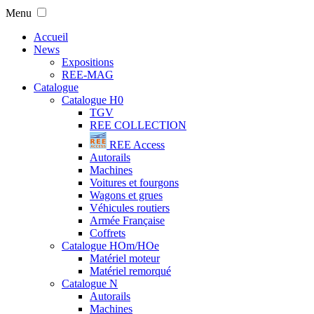
Menu
Accueil
News
Expositions
REE-MAG
Catalogue
Catalogue H0
TGV
REE COLLECTION
REE Access
Autorails
Machines
Voitures et fourgons
Wagons et grues
Véhicules routiers
Armée Française
Coffrets
Catalogue HOm/HOe
Matériel moteur
Matériel remorqué
Catalogue N
Autorails
Machines