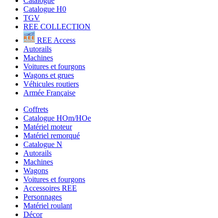
Catalogue
Catalogue H0
TGV
REE COLLECTION
REE Access
Autorails
Machines
Voitures et fourgons
Wagons et grues
Véhicules routiers
Armée Française
Coffrets
Catalogue HOm/HOe
Matériel moteur
Matériel remorqué
Catalogue N
Autorails
Machines
Wagons
Voitures et fourgons
Accessoires REE
Personnages
Matériel roulant
Décor