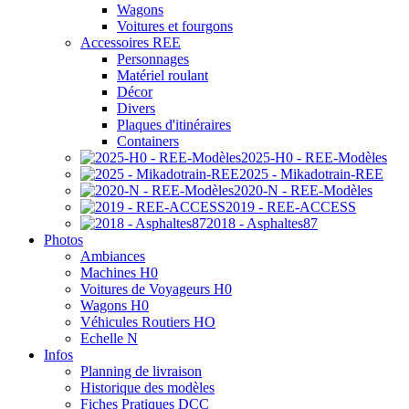
Wagons
Voitures et fourgons
Accessoires REE
Personnages
Matériel roulant
Décor
Divers
Plaques d'itinéraires
Containers
2025-H0 - REE-Modèles
2025 - Mikadotrain-REE
2020-N - REE-Modèles
2019 - REE-ACCESS
2018 - Asphaltes87
Photos
Ambiances
Machines H0
Voitures de Voyageurs H0
Wagons H0
Véhicules Routiers HO
Echelle N
Infos
Planning de livraison
Historique des modèles
Fiches Pratiques DCC