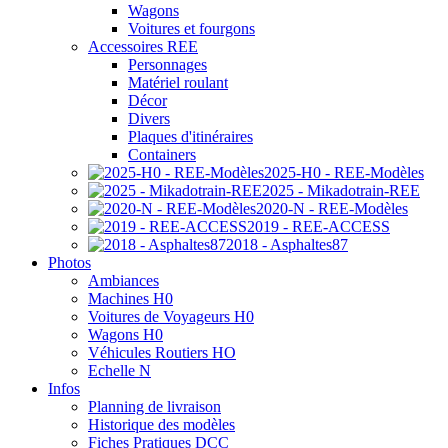
Wagons
Voitures et fourgons
Accessoires REE
Personnages
Matériel roulant
Décor
Divers
Plaques d'itinéraires
Containers
2025-H0 - REE-Modèles
2025 - Mikadotrain-REE
2020-N - REE-Modèles
2019 - REE-ACCESS
2018 - Asphaltes87
Photos
Ambiances
Machines H0
Voitures de Voyageurs H0
Wagons H0
Véhicules Routiers HO
Echelle N
Infos
Planning de livraison
Historique des modèles
Fiches Pratiques DCC