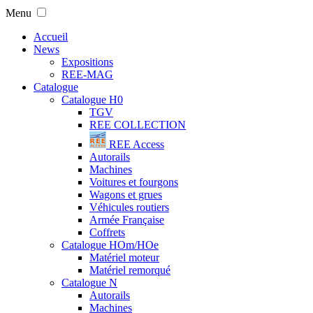
Menu
Accueil
News
Expositions
REE-MAG
Catalogue
Catalogue H0
TGV
REE COLLECTION
REE Access
Autorails
Machines
Voitures et fourgons
Wagons et grues
Véhicules routiers
Armée Française
Coffrets
Catalogue HOm/HOe
Matériel moteur
Matériel remorqué
Catalogue N
Autorails
Machines