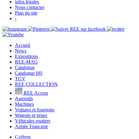
infos légales
Nous contacter
Plan du site
-
Accueil
News
Expositions
REE-MAG
Catalogue
Catalogue H0
TGV
REE COLLECTION
REE Access
Autorails
Machines
Voitures et fourgons
Wagons et grues
Véhicules routiers
Armée Française
Coffrets