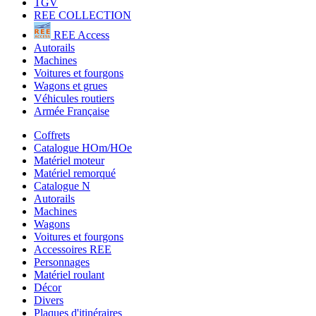
TGV
REE COLLECTION
REE Access
Autorails
Machines
Voitures et fourgons
Wagons et grues
Véhicules routiers
Armée Française
Coffrets
Catalogue HOm/HOe
Matériel moteur
Matériel remorqué
Catalogue N
Autorails
Machines
Wagons
Voitures et fourgons
Accessoires REE
Personnages
Matériel roulant
Décor
Divers
Plaques d'itinéraires