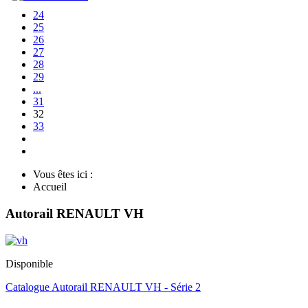
24
25
26
27
28
29
...
31
32
33
Vous êtes ici :
Accueil
Autorail RENAULT VH
Disponible
Catalogue Autorail RENAULT VH - Série 2