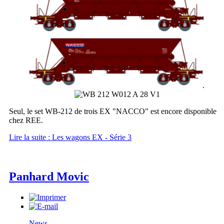
.
Seul, le set WB-212 de trois EX "NACCO" est encore disponible
chez REE.
Lire la suite : Les wagons EX - Série 3
Panhard Movic
News