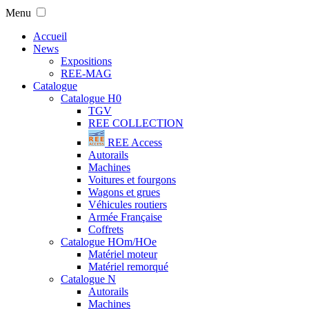
Menu
Accueil
News
Expositions
REE-MAG
Catalogue
Catalogue H0
TGV
REE COLLECTION
REE Access
Autorails
Machines
Voitures et fourgons
Wagons et grues
Véhicules routiers
Armée Française
Coffrets
Catalogue HOm/HOe
Matériel moteur
Matériel remorqué
Catalogue N
Autorails
Machines