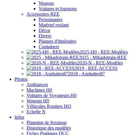
Wagons
Voitures et fourgons
Accessoires REE
Personnages
Matériel roulant
Décor
Divers
Plaques d'itinéraires
Containers
2025-H0 - REE-Modèles
2025 - Mikadotrain-REE
2020-N - REE-Modèles
2019 - REE-ACCESS
2018 - Asphaltes87
Photos
Ambiances
Machines H0
Voitures de Voyageurs H0
Wagons H0
Véhicules Routiers HO
Echelle N
Infos
Planning de livraison
Historique des modèles
Fiches Pratiques DCC