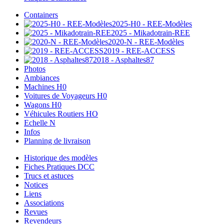
Containers
2025-H0 - REE-Modèles
2025 - Mikadotrain-REE
2020-N - REE-Modèles
2019 - REE-ACCESS
2018 - Asphaltes87
Photos
Ambiances
Machines H0
Voitures de Voyageurs H0
Wagons H0
Véhicules Routiers HO
Echelle N
Infos
Planning de livraison
Historique des modèles
Fiches Pratiques DCC
Trucs et astuces
Notices
Liens
Associations
Revues
Revendeurs