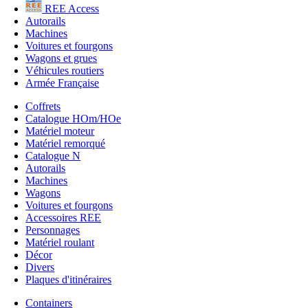
REE Access
Autorails
Machines
Voitures et fourgons
Wagons et grues
Véhicules routiers
Armée Française
Coffrets
Catalogue HOm/HOe
Matériel moteur
Matériel remorqué
Catalogue N
Autorails
Machines
Wagons
Voitures et fourgons
Accessoires REE
Personnages
Matériel roulant
Décor
Divers
Plaques d'itinéraires
Containers