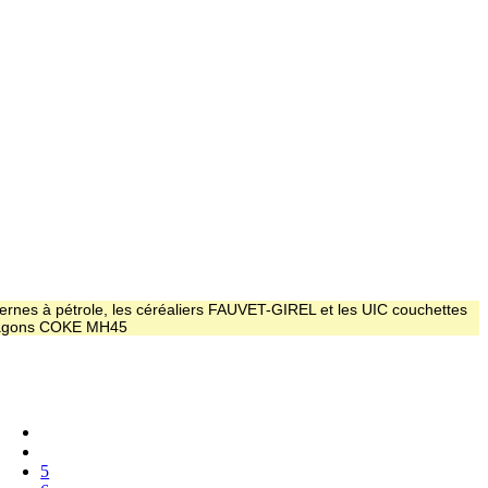
ernes à pétrole, les céréaliers FAUVET-GIREL et les UIC couchettes
 wagons COKE MH45
5