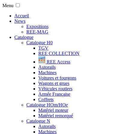
Menu
Accueil
News
Expositions
REE-MAG
Catalogue
Catalogue H0
TGV
REE COLLECTION
REE Access
Autorails
Machines
Voitures et fourgons
Wagons et grues
Véhicules routiers
Armée Française
Coffrets
Catalogue HOm/HOe
Matériel moteur
Matériel remorqué
Catalogue N
Autorails
Machines