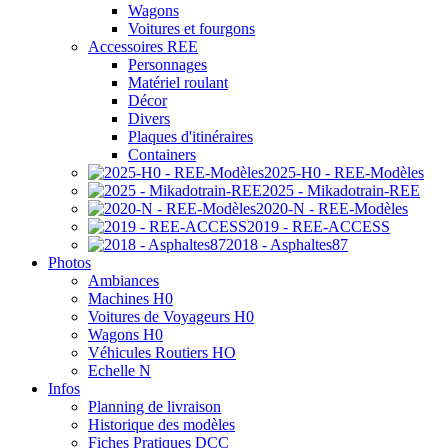
Wagons
Voitures et fourgons
Accessoires REE
Personnages
Matériel roulant
Décor
Divers
Plaques d'itinéraires
Containers
2025-H0 - REE-Modèles
2025 - Mikadotrain-REE
2020-N - REE-Modèles
2019 - REE-ACCESS
2018 - Asphaltes87
Photos
Ambiances
Machines H0
Voitures de Voyageurs H0
Wagons H0
Véhicules Routiers HO
Echelle N
Infos
Planning de livraison
Historique des modèles
Fiches Pratiques DCC