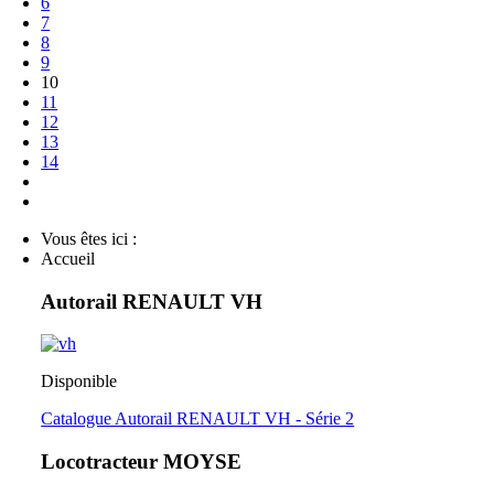
6
7
8
9
10
11
12
13
14
Vous êtes ici :
Accueil
Autorail RENAULT VH
Disponible
Catalogue Autorail RENAULT VH - Série 2
Locotracteur MOYSE