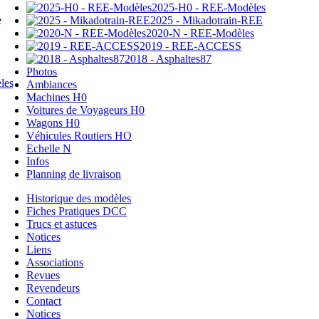
2025-H0 - REE-Modèles
2025 - Mikadotrain-REE
e
2020-N - REE-Modèles
2019 - REE-ACCESS
2018 - Asphaltes87
Photos
Ambiances
Machines H0
Voitures de Voyageurs H0
Wagons H0
Véhicules Routiers HO
Echelle N
Infos
Planning de livraison
Historique des modèles
Fiches Pratiques DCC
Trucs et astuces
Notices
Liens
Associations
Revues
Revendeurs
Contact
Notices