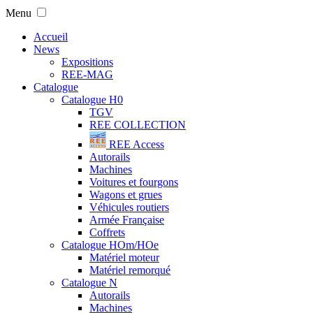
Menu
Accueil
News
Expositions
REE-MAG
Catalogue
Catalogue H0
TGV
REE COLLECTION
REE Access
Autorails
Machines
Voitures et fourgons
Wagons et grues
Véhicules routiers
Armée Française
Coffrets
Catalogue HOm/HOe
Matériel moteur
Matériel remorqué
Catalogue N
Autorails
Machines