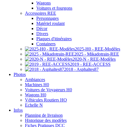
Wagons
Voitures et fourgons
Accessoires REE
Personnages
Matériel roulant
Décor
Divers
Plaques d'itinéraires
Containers
2025-H0 - REE-Modèles
2025 - Mikadotrain-REE
2020-N - REE-Modèles
2019 - REE-ACCESS
2018 - Asphaltes87
Photos
Ambiances
Machines H0
Voitures de Voyageurs H0
Wagons H0
Véhicules Routiers HO
Echelle N
Infos
Planning de livraison
Historique des modèles
Fiches Pratiques DCC