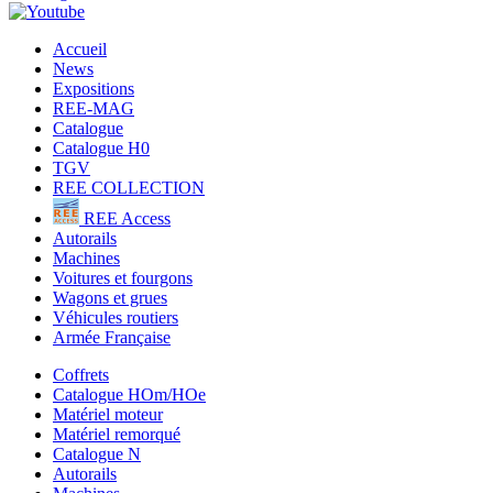
Accueil
News
Expositions
REE-MAG
Catalogue
Catalogue H0
TGV
REE COLLECTION
REE Access
Autorails
Machines
Voitures et fourgons
Wagons et grues
Véhicules routiers
Armée Française
Coffrets
Catalogue HOm/HOe
Matériel moteur
Matériel remorqué
Catalogue N
Autorails