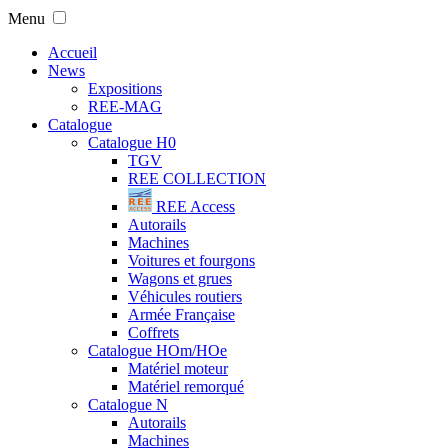
Menu
Accueil
News
Expositions
REE-MAG
Catalogue
Catalogue H0
TGV
REE COLLECTION
REE Access
Autorails
Machines
Voitures et fourgons
Wagons et grues
Véhicules routiers
Armée Française
Coffrets
Catalogue HOm/HOe
Matériel moteur
Matériel remorqué
Catalogue N
Autorails
Machines