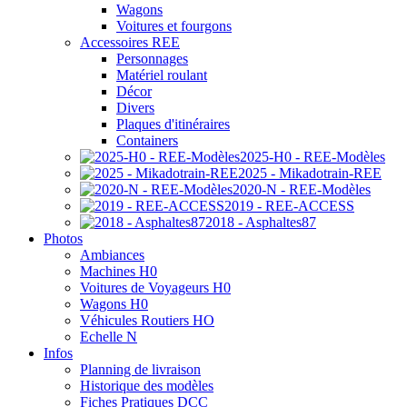
Wagons
Voitures et fourgons
Accessoires REE
Personnages
Matériel roulant
Décor
Divers
Plaques d'itinéraires
Containers
2025-H0 - REE-Modèles
2025 - Mikadotrain-REE
2020-N - REE-Modèles
2019 - REE-ACCESS
2018 - Asphaltes87
Photos
Ambiances
Machines H0
Voitures de Voyageurs H0
Wagons H0
Véhicules Routiers HO
Echelle N
Infos
Planning de livraison
Historique des modèles
Fiches Pratiques DCC