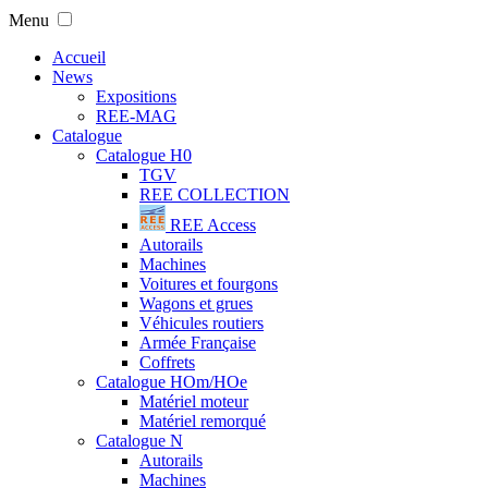
Menu
Accueil
News
Expositions
REE-MAG
Catalogue
Catalogue H0
TGV
REE COLLECTION
REE Access
Autorails
Machines
Voitures et fourgons
Wagons et grues
Véhicules routiers
Armée Française
Coffrets
Catalogue HOm/HOe
Matériel moteur
Matériel remorqué
Catalogue N
Autorails
Machines