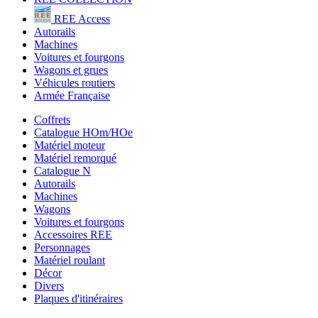
REE Access
Autorails
Machines
Voitures et fourgons
Wagons et grues
Véhicules routiers
Armée Française
Coffrets
Catalogue HOm/HOe
Matériel moteur
Matériel remorqué
Catalogue N
Autorails
Machines
Wagons
Voitures et fourgons
Accessoires REE
Personnages
Matériel roulant
Décor
Divers
Plaques d'itinéraires