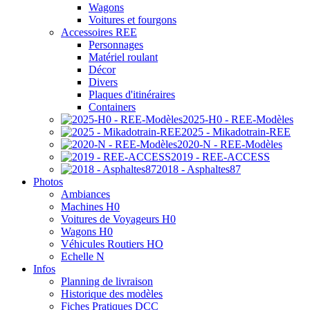
Wagons
Voitures et fourgons
Accessoires REE
Personnages
Matériel roulant
Décor
Divers
Plaques d'itinéraires
Containers
2025-H0 - REE-Modèles
2025 - Mikadotrain-REE
2020-N - REE-Modèles
2019 - REE-ACCESS
2018 - Asphaltes87
Photos
Ambiances
Machines H0
Voitures de Voyageurs H0
Wagons H0
Véhicules Routiers HO
Echelle N
Infos
Planning de livraison
Historique des modèles
Fiches Pratiques DCC