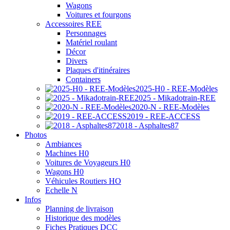
Wagons
Voitures et fourgons
Accessoires REE
Personnages
Matériel roulant
Décor
Divers
Plaques d'itinéraires
Containers
2025-H0 - REE-Modèles
2025 - Mikadotrain-REE
2020-N - REE-Modèles
2019 - REE-ACCESS
2018 - Asphaltes87
Photos
Ambiances
Machines H0
Voitures de Voyageurs H0
Wagons H0
Véhicules Routiers HO
Echelle N
Infos
Planning de livraison
Historique des modèles
Fiches Pratiques DCC