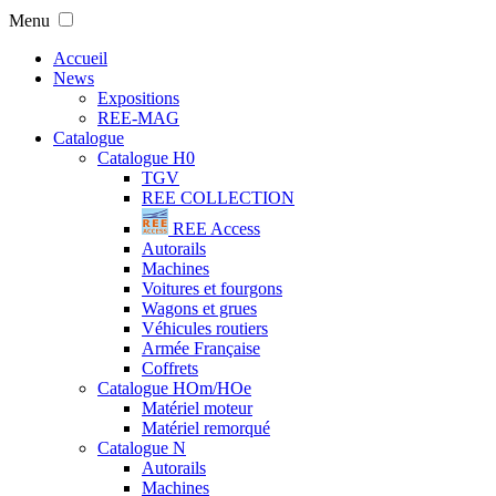
Menu
Accueil
News
Expositions
REE-MAG
Catalogue
Catalogue H0
TGV
REE COLLECTION
REE Access
Autorails
Machines
Voitures et fourgons
Wagons et grues
Véhicules routiers
Armée Française
Coffrets
Catalogue HOm/HOe
Matériel moteur
Matériel remorqué
Catalogue N
Autorails
Machines