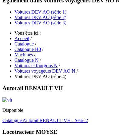
Egalement dans Voitures voyageurs DEV AO N
Voitures DEV AO (série 1)
Voitures DEV AO (série 2)
Voitures DEV AO (série 3)
Vous êtes ici :
Accueil
/
Catalogue
/
Catalogue H0
/
Machines
/
Catalogue N
/
Voitures et fourgons N
/
Voitures voyageurs DEV AO N
/
Voitures DEV AO (série 4)
Autorail RENAULT VH
Disponible
Catalogue Autorail RENAULT VH - Série 2
Locotracteur MOYSE