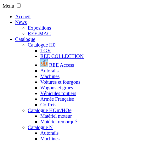
Menu
Accueil
News
Expositions
REE-MAG
Catalogue
Catalogue H0
TGV
REE COLLECTION
REE Access
Autorails
Machines
Voitures et fourgons
Wagons et grues
Véhicules routiers
Armée Française
Coffrets
Catalogue HOm/HOe
Matériel moteur
Matériel remorqué
Catalogue N
Autorails
Machines