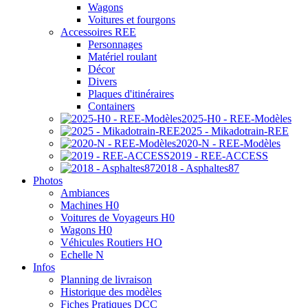
Wagons
Voitures et fourgons
Accessoires REE
Personnages
Matériel roulant
Décor
Divers
Plaques d'itinéraires
Containers
2025-H0 - REE-Modèles
2025 - Mikadotrain-REE
2020-N - REE-Modèles
2019 - REE-ACCESS
2018 - Asphaltes87
Photos
Ambiances
Machines H0
Voitures de Voyageurs H0
Wagons H0
Véhicules Routiers HO
Echelle N
Infos
Planning de livraison
Historique des modèles
Fiches Pratiques DCC