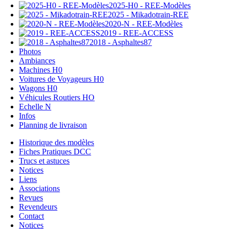
2025-H0 - REE-Modèles
2025 - Mikadotrain-REE
2020-N - REE-Modèles
2019 - REE-ACCESS
2018 - Asphaltes87
Photos
Ambiances
Machines H0
Voitures de Voyageurs H0
Wagons H0
Véhicules Routiers HO
Echelle N
Infos
Planning de livraison
Historique des modèles
Fiches Pratiques DCC
Trucs et astuces
Notices
Liens
Associations
Revues
Revendeurs
Contact
Notices