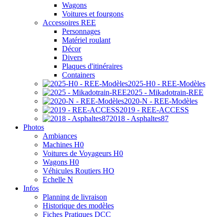
Wagons
Voitures et fourgons
Accessoires REE
Personnages
Matériel roulant
Décor
Divers
Plaques d'itinéraires
Containers
2025-H0 - REE-Modèles
2025 - Mikadotrain-REE
2020-N - REE-Modèles
2019 - REE-ACCESS
2018 - Asphaltes87
Photos
Ambiances
Machines H0
Voitures de Voyageurs H0
Wagons H0
Véhicules Routiers HO
Echelle N
Infos
Planning de livraison
Historique des modèles
Fiches Pratiques DCC