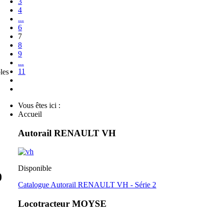
3
4
...
6
7
8
9
...
11
les
Vous êtes ici :
Accueil
Autorail RENAULT VH
Disponible
0
Catalogue Autorail RENAULT VH - Série 2
Locotracteur MOYSE