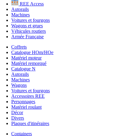
REE Access
Autorails
Machines
Voitures et fourgons
Wagons et grues
Véhicules routiers
Armée Française
Coffrets
Catalogue HOm/HOe
Matériel moteur
Matériel remorqué
Catalogue N
Autorails
Machines
Wagons
Voitures et fourgons
Accessoires REE
Personnages
Matériel roulant
Décor
Divers
Plaques d'itinéraires
Containers