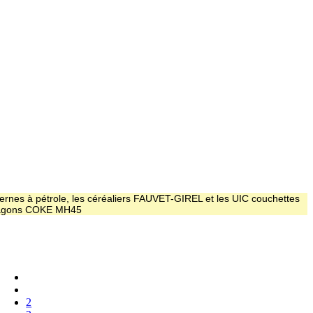
ernes à pétrole, les céréaliers FAUVET-GIREL et les UIC couchettes
 wagons COKE MH45
2