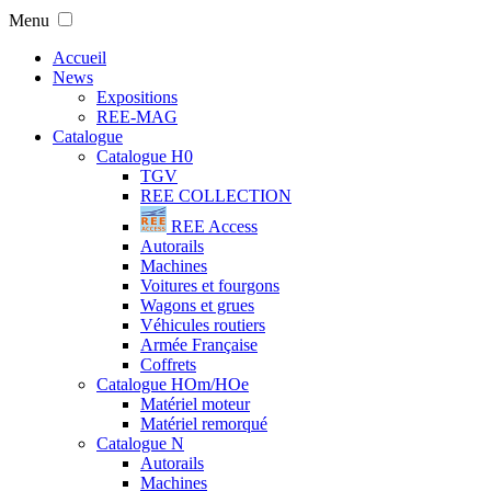
Menu
Accueil
News
Expositions
REE-MAG
Catalogue
Catalogue H0
TGV
REE COLLECTION
REE Access
Autorails
Machines
Voitures et fourgons
Wagons et grues
Véhicules routiers
Armée Française
Coffrets
Catalogue HOm/HOe
Matériel moteur
Matériel remorqué
Catalogue N
Autorails
Machines