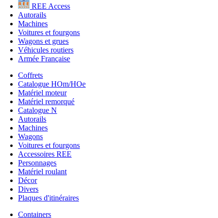
REE Access
Autorails
Machines
Voitures et fourgons
Wagons et grues
Véhicules routiers
Armée Française
Coffrets
Catalogue HOm/HOe
Matériel moteur
Matériel remorqué
Catalogue N
Autorails
Machines
Wagons
Voitures et fourgons
Accessoires REE
Personnages
Matériel roulant
Décor
Divers
Plaques d'itinéraires
Containers