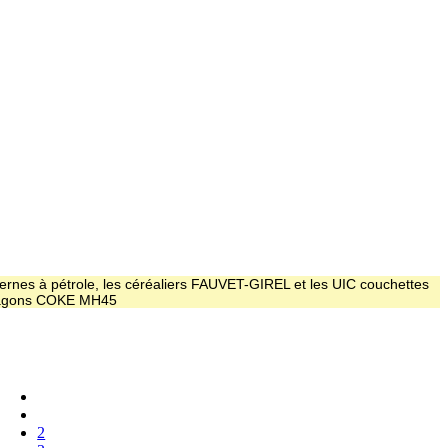
ernes à pétrole, les céréaliers FAUVET-GIREL et les UIC couchettes
 wagons COKE MH45
2