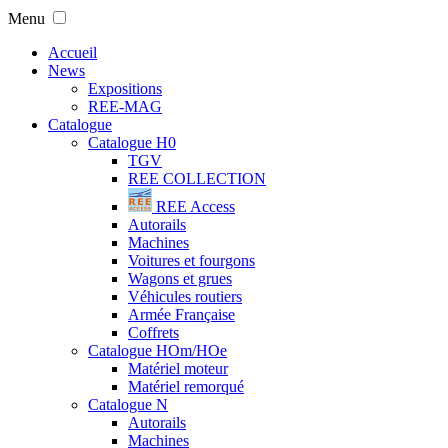
Menu
Accueil
News
Expositions
REE-MAG
Catalogue
Catalogue H0
TGV
REE COLLECTION
REE Access
Autorails
Machines
Voitures et fourgons
Wagons et grues
Véhicules routiers
Armée Française
Coffrets
Catalogue HOm/HOe
Matériel moteur
Matériel remorqué
Catalogue N
Autorails
Machines