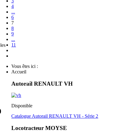
3
4
...
6
7
8
9
...
11
les
Vous êtes ici :
Accueil
Autorail RENAULT VH
Disponible
0
Catalogue Autorail RENAULT VH - Série 2
Locotracteur MOYSE