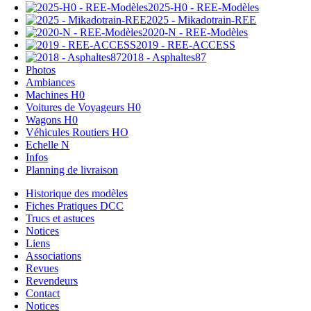
2025-H0 - REE-Modèles
2025 - Mikadotrain-REE
2020-N - REE-Modèles
2019 - REE-ACCESS
2018 - Asphaltes87
Photos
Ambiances
Machines H0
Voitures de Voyageurs H0
Wagons H0
Véhicules Routiers HO
Echelle N
Infos
Planning de livraison
Historique des modèles
Fiches Pratiques DCC
Trucs et astuces
Notices
Liens
Associations
Revues
Revendeurs
Contact
Notices