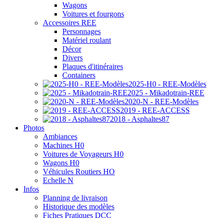
Wagons
Voitures et fourgons
Accessoires REE
Personnages
Matériel roulant
Décor
Divers
Plaques d'itinéraires
Containers
2025-H0 - REE-Modèles
2025 - Mikadotrain-REE
2020-N - REE-Modèles
2019 - REE-ACCESS
2018 - Asphaltes87
Photos
Ambiances
Machines H0
Voitures de Voyageurs H0
Wagons H0
Véhicules Routiers HO
Echelle N
Infos
Planning de livraison
Historique des modèles
Fiches Pratiques DCC