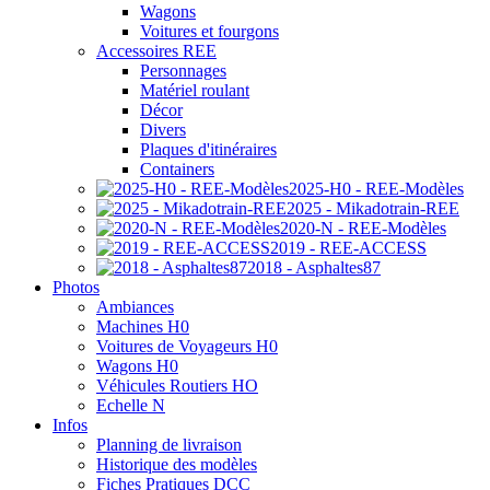
Wagons
Voitures et fourgons
Accessoires REE
Personnages
Matériel roulant
Décor
Divers
Plaques d'itinéraires
Containers
2025-H0 - REE-Modèles
2025 - Mikadotrain-REE
2020-N - REE-Modèles
2019 - REE-ACCESS
2018 - Asphaltes87
Photos
Ambiances
Machines H0
Voitures de Voyageurs H0
Wagons H0
Véhicules Routiers HO
Echelle N
Infos
Planning de livraison
Historique des modèles
Fiches Pratiques DCC