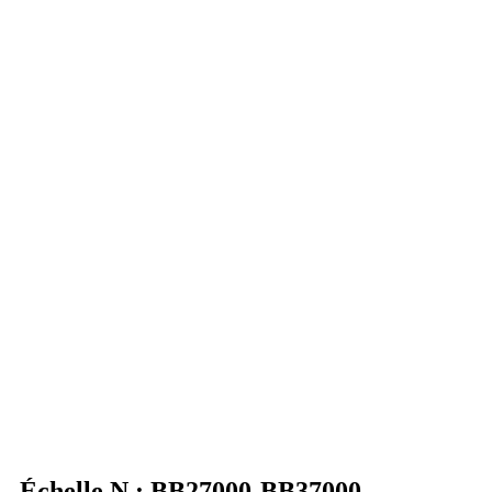
Échelle N : BB27000-BB37000