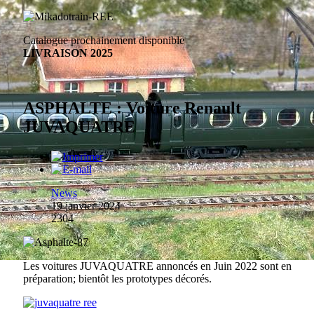
Catalogue prochainement disponible
LIVRAISON 2025
ASPHALTE : Voiture Renault
JUVAQUATRE
News
19 janvier 2024
2304
Les voitures JUVAQUATRE annoncés en Juin 2022 sont en
préparation; bientôt les prototypes décorés.