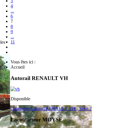
3
4
...
6
7
8
9
...
11
les
Vous êtes ici :
Accueil
Autorail RENAULT VH
Disponible
Catalogue Autorail RENAULT VH - Série 2
Locotracteur MOYSE