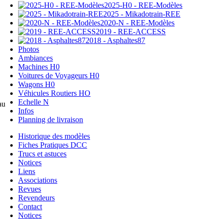
2025-H0 - REE-Modèles
2025 - Mikadotrain-REE
2020-N - REE-Modèles
2019 - REE-ACCESS
2018 - Asphaltes87
Photos
Ambiances
Machines H0
Voitures de Voyageurs H0
Wagons H0
Véhicules Routiers HO
Echelle N
au
Infos
Planning de livraison
Historique des modèles
Fiches Pratiques DCC
Trucs et astuces
Notices
Liens
Associations
Revues
Revendeurs
Contact
Notices