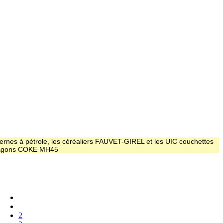
ernes à pétrole, les céréaliers FAUVET-GIREL et les UIC couchettes
 wagons COKE MH45
2