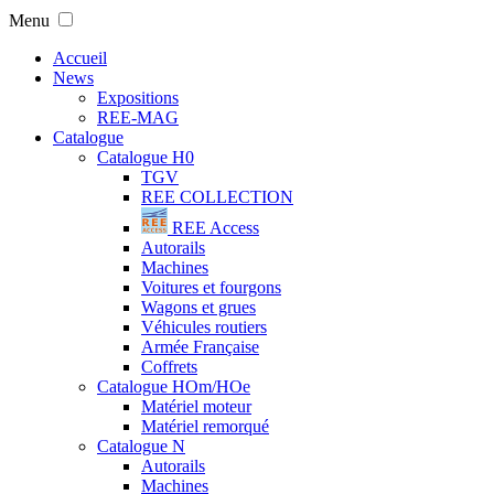
Menu
Accueil
News
Expositions
REE-MAG
Catalogue
Catalogue H0
TGV
REE COLLECTION
REE Access
Autorails
Machines
Voitures et fourgons
Wagons et grues
Véhicules routiers
Armée Française
Coffrets
Catalogue HOm/HOe
Matériel moteur
Matériel remorqué
Catalogue N
Autorails
Machines