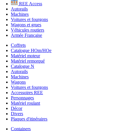
REE Access
Autorails
Machines
Voitures et fourgons
Wagons et grues
Véhicules routiers
Armée Française
Coffrets
Catalogue HOm/HOe
Matériel moteur
Matériel remorqué
Catalogue N
Autorails
Machines
Wagons
Voitures et fourgons
Accessoires REE
Personnages
Matériel roulant
Décor
Divers
Plaques d'itinéraires
Containers