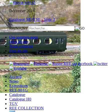
Décembre 2019
Catalogue MOYSE - Série 3
Rechercher
Qui sommes-nous
infos légales
Nous contacter
Plan du site
-
Accueil
News
Expositions
REE-MAG
Catalogue
Catalogue H0
TGV
REE COLLECTION