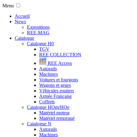
Menu
Accueil
News
Expositions
REE-MAG
Catalogue
Catalogue H0
TGV
REE COLLECTION
REE Access
Autorails
Machines
Voitures et fourgons
Wagons et grues
Véhicules routiers
Armée Française
Coffrets
Catalogue HOm/HOe
Matériel moteur
Matériel remorqué
Catalogue N
Autorails
Machines