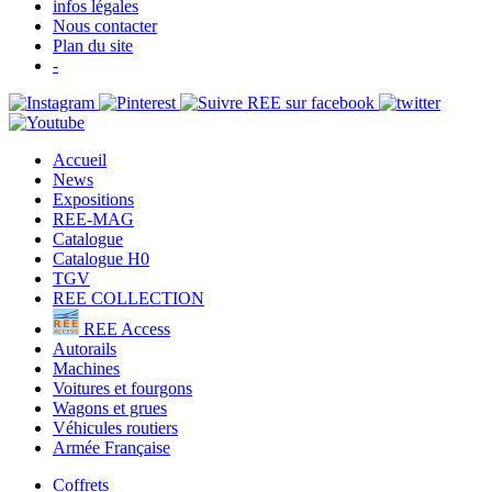
infos légales
Nous contacter
Plan du site
-
Accueil
News
Expositions
REE-MAG
Catalogue
Catalogue H0
TGV
REE COLLECTION
REE Access
Autorails
Machines
Voitures et fourgons
Wagons et grues
Véhicules routiers
Armée Française
Coffrets