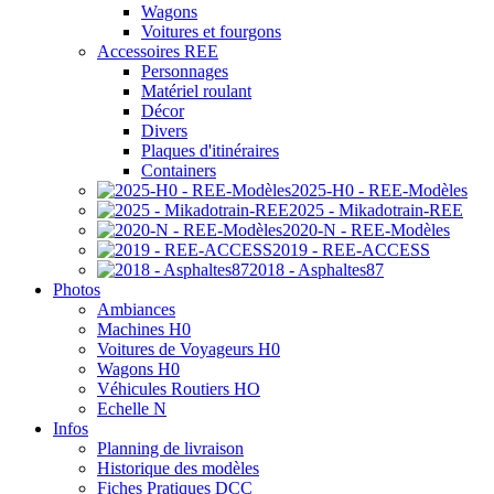
Wagons
Voitures et fourgons
Accessoires REE
Personnages
Matériel roulant
Décor
Divers
Plaques d'itinéraires
Containers
2025-H0 - REE-Modèles
2025 - Mikadotrain-REE
2020-N - REE-Modèles
2019 - REE-ACCESS
2018 - Asphaltes87
Photos
Ambiances
Machines H0
Voitures de Voyageurs H0
Wagons H0
Véhicules Routiers HO
Echelle N
Infos
Planning de livraison
Historique des modèles
Fiches Pratiques DCC