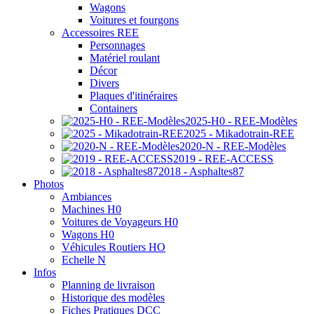
Wagons
Voitures et fourgons
Accessoires REE
Personnages
Matériel roulant
Décor
Divers
Plaques d'itinéraires
Containers
2025-H0 - REE-Modèles
2025 - Mikadotrain-REE
2020-N - REE-Modèles
2019 - REE-ACCESS
2018 - Asphaltes87
Photos
Ambiances
Machines H0
Voitures de Voyageurs H0
Wagons H0
Véhicules Routiers HO
Echelle N
Infos
Planning de livraison
Historique des modèles
Fiches Pratiques DCC