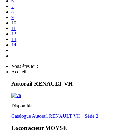
6
7
8
9
10
11
12
13
14
Vous êtes ici :
Accueil
Autorail RENAULT VH
Disponible
Catalogue Autorail RENAULT VH - Série 2
Locotracteur MOYSE