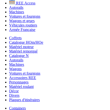
REE Access
Autorails
Machines
Voitures et fourgons
Wagons et grues
Véhicules routiers
Armée Française
Coffrets
Catalogue HOm/HOe
Matériel moteur
Matériel remorqué
Catalogue N
Autorails
Machines
Wagons
Voitures et fourgons
Accessoires REE
Personnages
Matériel roulant
Décor
Divers
Plaques d'itinéraires
Containers