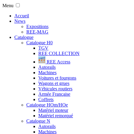
Menu
Accueil
News
Expositions
REE-MAG
Catalogue
Catalogue H0
TGV
REE COLLECTION
REE Access
Autorails
Machines
Voitures et fourgons
Wagons et grues
Véhicules routiers
Armée Française
Coffrets
Catalogue HOm/HOe
Matériel moteur
Matériel remorqué
Catalogue N
Autorails
Machines