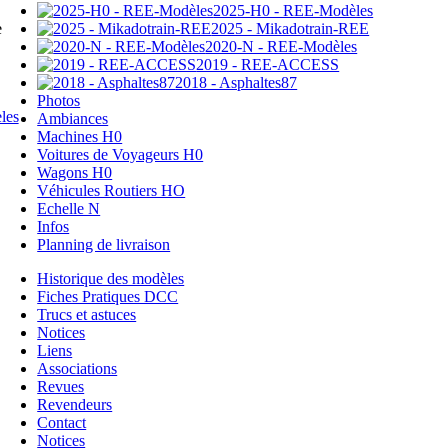
2025-H0 - REE-Modèles
2025 - Mikadotrain-REE
e
2020-N - REE-Modèles
2019 - REE-ACCESS
2018 - Asphaltes87
Photos
Ambiances
Machines H0
Voitures de Voyageurs H0
Wagons H0
Véhicules Routiers HO
Echelle N
Infos
Planning de livraison
Historique des modèles
Fiches Pratiques DCC
Trucs et astuces
Notices
Liens
Associations
Revues
Revendeurs
Contact
Notices