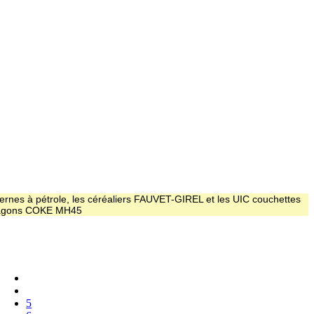
ernes à pétrole, les céréaliers FAUVET-GIREL et les UIC couchettes
 wagons COKE MH45
5