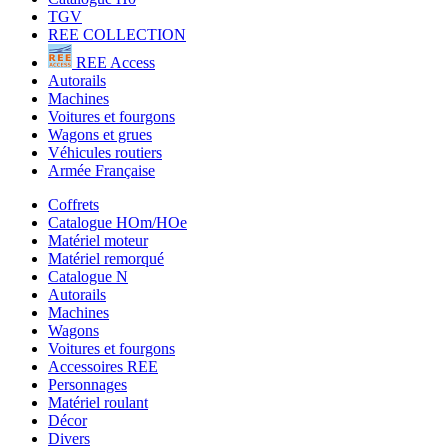
TGV
REE COLLECTION
REE Access
Autorails
Machines
Voitures et fourgons
Wagons et grues
Véhicules routiers
Armée Française
Coffrets
Catalogue HOm/HOe
Matériel moteur
Matériel remorqué
Catalogue N
Autorails
Machines
Wagons
Voitures et fourgons
Accessoires REE
Personnages
Matériel roulant
Décor
Divers