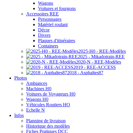
Wagons
Voitures et fourgons
Accessoires REE
Personnages
Matériel roulant
Décor
Divers
Plaques d'itinéraires
Containers
2025-H0 - REE-Modèles
2025 - Mikadotrain-REE
2020-N - REE-Modèles
2019 - REE-ACCESS
2018 - Asphaltes87
Photos
Ambiances
Machines H0
Voitures de Voyageurs H0
Wagons H0
Véhicules Routiers HO
Echelle N
Infos
Planning de livraison
Historique des modèles
Fiches Pratiques DCC