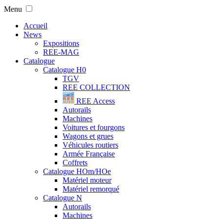
Menu
Accueil
News
Expositions
REE-MAG
Catalogue
Catalogue H0
TGV
REE COLLECTION
REE Access
Autorails
Machines
Voitures et fourgons
Wagons et grues
Véhicules routiers
Armée Française
Coffrets
Catalogue HOm/HOe
Matériel moteur
Matériel remorqué
Catalogue N
Autorails
Machines