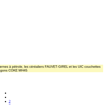
ernes à pétrole, les céréaliers FAUVET-GIREL et les UIC couchettes
 wagons COKE MH45
2