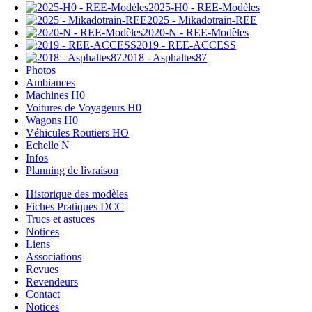
2025-H0 - REE-Modèles
2025 - Mikadotrain-REE
2020-N - REE-Modèles
2019 - REE-ACCESS
2018 - Asphaltes87
Photos
Ambiances
Machines H0
Voitures de Voyageurs H0
Wagons H0
Véhicules Routiers HO
Echelle N
Infos
Planning de livraison
Historique des modèles
Fiches Pratiques DCC
Trucs et astuces
Notices
Liens
Associations
Revues
Revendeurs
Contact
Notices