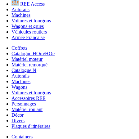
REE Access
Autorails
Machines
Voitures et fourgons
Wagons et grues
Véhicules routiers
Armée Française
Coffrets
Catalogue HOm/HOe
Matériel moteur
Matériel remorqué
Catalogue N
Autorails
Machines
Wagons
Voitures et fourgons
Accessoires REE
Personnages
Matériel roulant
Décor
Divers
Plaques d'itinéraires
Containers