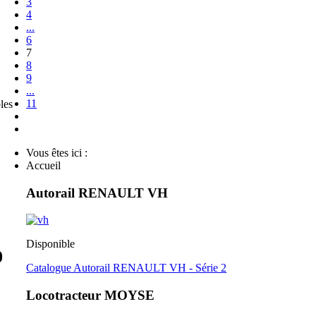
3
4
...
6
7
8
9
...
11
les
Vous êtes ici :
Accueil
Autorail RENAULT VH
Disponible
0
Catalogue Autorail RENAULT VH - Série 2
Locotracteur MOYSE