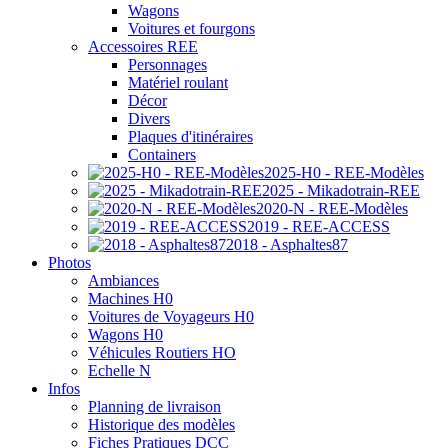
Wagons
Voitures et fourgons
Accessoires REE
Personnages
Matériel roulant
Décor
Divers
Plaques d'itinéraires
Containers
2025-H0 - REE-Modèles
2025 - Mikadotrain-REE
2020-N - REE-Modèles
2019 - REE-ACCESS
2018 - Asphaltes87
Photos
Ambiances
Machines H0
Voitures de Voyageurs H0
Wagons H0
Véhicules Routiers HO
Echelle N
Infos
Planning de livraison
Historique des modèles
Fiches Pratiques DCC