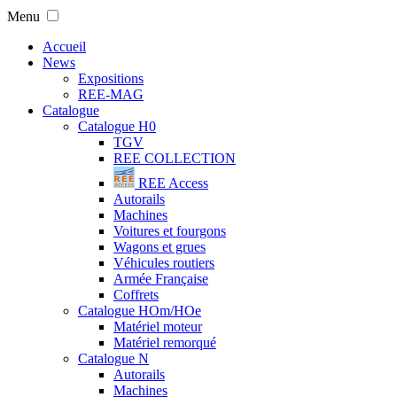
Menu
Accueil
News
Expositions
REE-MAG
Catalogue
Catalogue H0
TGV
REE COLLECTION
REE Access
Autorails
Machines
Voitures et fourgons
Wagons et grues
Véhicules routiers
Armée Française
Coffrets
Catalogue HOm/HOe
Matériel moteur
Matériel remorqué
Catalogue N
Autorails
Machines