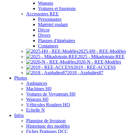
Wagons
Voitures et fourgons
Accessoires REE
Personnages
Matériel roulant
Décor
Divers
Plaques d'itinéraires
Containers
2025-H0 - REE-Modèles
2025 - Mikadotrain-REE
2020-N - REE-Modèles
2019 - REE-ACCESS
2018 - Asphaltes87
Photos
Ambiances
Machines H0
Voitures de Voyageurs H0
Wagons H0
Véhicules Routiers HO
Echelle N
Infos
Planning de livraison
Historique des modèles
Fiches Pratiques DCC