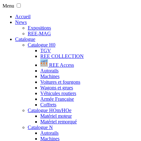
Menu
Accueil
News
Expositions
REE-MAG
Catalogue
Catalogue H0
TGV
REE COLLECTION
REE Access
Autorails
Machines
Voitures et fourgons
Wagons et grues
Véhicules routiers
Armée Française
Coffrets
Catalogue HOm/HOe
Matériel moteur
Matériel remorqué
Catalogue N
Autorails
Machines